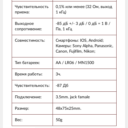
Чувствительность
0,1% или менее (32 Ом, выход
приема:
1 кГц)
Выходное
-85 дБ +/- 3 дБ / 0 дБ = 1 В /
сопротивение:
Па, 1 кГц
Совместимость:
Смартфоны: IOS, Android;
Камеры: Sony Alpha, Panasonic,
Canon, Fujifilm, Nikon;
Тип батареек:
AA / LR06 / MN1500
Время работы:
3ч.
Чувствительность:
-87 Дб
Подключение:
3.5mm. jack famale
Размер:
48х75х25mm.
Вес:
50g