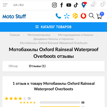
0
0
UA
|
RU
0
КАТАЛОГ ТОВАРОВ
Главная
Мотоэкипировка
Мотодождевики и бахилы
Дождевые бахилы и перчатки
Мотобахилы Oxford Rainseal Waterproof Overboots
Мотобахилы Oxford Rainseal Waterproof
Overboots отзывы
Обзор
Отзывы (
1
)
1 отзыв к товару Мотобахилы Oxford Rainseal
Waterproof Overboots
(1)
(0)