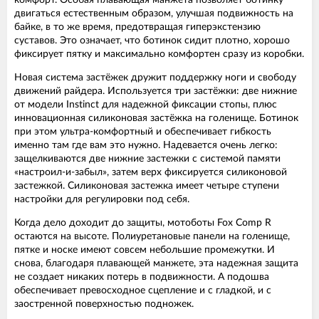
комфорт. Особая плавающая манжета позволяет ботинку
двигаться естественным образом, улучшая подвижность на
байке, в то же время, предотвращая гиперэкстензию
суставов. Это означает, что ботинок сидит плотно, хорошо
фиксирует пятку и максимально комфортен сразу из коробки.
Новая система застёжек дружит поддержку ноги и свободу
движений райдера. Используется три застёжки: две нижние
от модели Instinct для надежной фиксации стопы, плюс
инновационная силиконовая застёжка на голенище. Ботинок
при этом ультра-комфортный и обеспечивает гибкость
именно там где вам это нужно. Надевается очень легко:
защелкиваются две нижние застежки с системой памяти
«настроил-и-забыл», затем верх фиксируется силиконовой
застежкой. Силиконовая застежка имеет четыре ступени
настройки для регулировки под себя.
Когда дело доходит до защиты, мотоботы Fox Comp R
остаются на высоте. Полиуретановые панели на голенище,
пятке и носке имеют совсем небольшие промежутки. И
снова, благодаря плавающей манжете, эта надежная защита
не создает никаких потерь в подвижности. А подошва
обеспечивает превосходное сцепление и с гладкой, и с
заостренной поверхностью подножек.