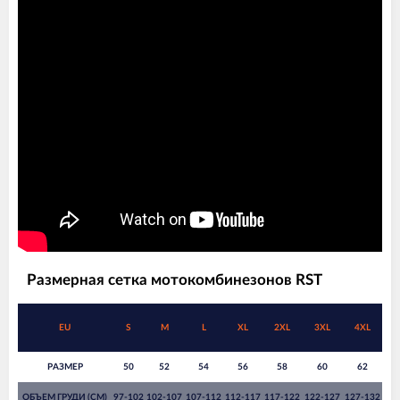
Размерная сетка мотокомбинезонов RST
EU
S
M
L
XL
2XL
3XL
4XL
РАЗМЕР
50
52
54
56
58
60
62
ОБЪЕМ ГРУДИ (СМ)
97-102
102-107
107-112
112-117
117-122
122-127
127-132