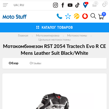
0
0
UA
|
RU
0
КАТАЛОГ ТОВАРОВ
Главная
Мотоэкипировка
Мотокостюмы
Цельные мотокостюмы
Мотокомбинезон RST 2054 Tractech Evo R CE
Mens Leather Suit Black/White
Обзор
Отзывы
Изображения
товаров