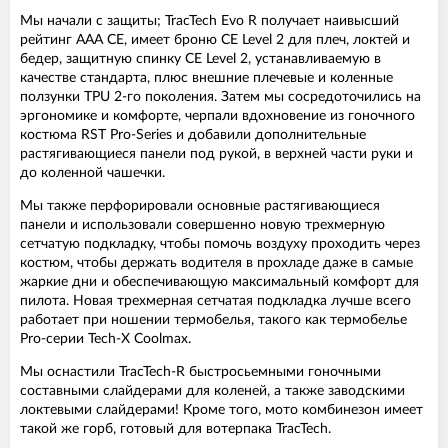
Мы начали с защиты; TracTech Evo R получает наивысший
рейтинг AAA CE, имеет броню CE Level 2 для плеч, локтей и
бедер, защитную спинку CE Level 2, устанавливаемую в
качестве стандарта, плюс внешние плечевые и коленные
ползунки TPU 2-го поколения. Затем мы сосредоточились на
эргономике и комфорте, черпали вдохновение из гоночного
костюма RST Pro-Series и добавили дополнительные
растягивающиеся панели под рукой, в верхней части руки и
до коленной чашечки.
Мы также перфорировали основные растягивающиеся
панели и использовали совершенно новую трехмерную
сетчатую подкладку, чтобы помочь воздуху проходить через
костюм, чтобы держать водителя в прохладе даже в самые
жаркие дни и обеспечивающую максимальный комфорт для
пилота. Новая трехмерная сетчатая подкладка лучше всего
работает при ношении термобелья, такого как термобелье
Pro-серии Tech-X Coolmax.
Мы оснастили TracTech-R быстросьемными гоночными
составными слайдерами для коленей, а также заводскими
локтевыми слайдерами! Кроме того, мото комбинезон имеет
такой же горб, готовый для вотерпака TracTech.