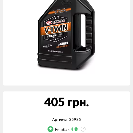
405 грн.
Артикул:
35985
4
₴
Кешбэк
?