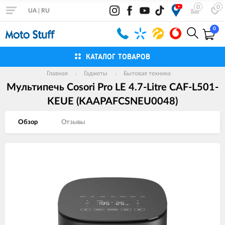
0
0
UA
|
RU
0
КАТАЛОГ ТОВАРОВ
Главная
Гаджеты
Бытовая техника
Мультипечь Cosori Pro LE 4.7-Litre CAF-L501-
KEUE (KAAPAFCSNEU0048)
Обзор
Отзывы
Изображения
товаров