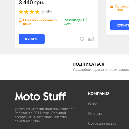
3 440 грн.
Осталос
штук
(54)
со склада (1-3
Осталось несколько
дня)
штук
КУПИТ
КУПИТЬ
ПОДПИСАТЬСЯ
Узнавайте первым о новых акциях
КОМПАНИЯ
О нас
Интернет-магазин полезных товаров.
Работаем с 2011 года. Большой
Отзывы
ассортимент, отличное качество,
приятные цены.
Сотрудничество