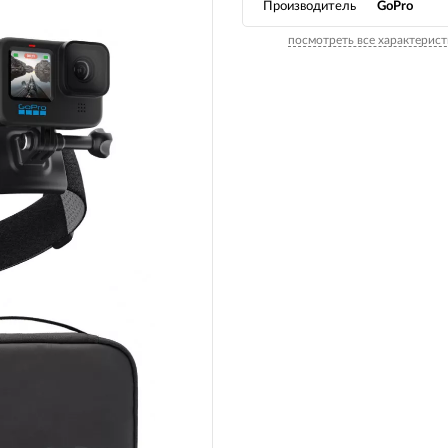
Производитель
GoPro
Вилочные масла
Носимые 
посмотреть все характерист
Пропитки воздушного фильтра
Рюкзаки и
 системы
Охлаждающая жидкость
Электрот
Мотохимия
Умный до
псы)
Бытовая т
PowerBan
fman для
аккумулят
Туристиче
навигатор
рументов
Радиоупр
екордеры