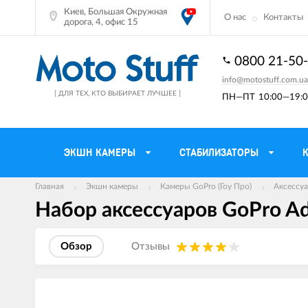
Киев, Большая Окружная
О нас
Контакты
дорога, 4, офис 15
0800 21-50
info@motostuff.com.ua
[ ДЛЯ ТЕХ, КТО ВЫБИРАЕТ ЛУЧШЕЕ ]
ПН—ПТ
10:00—19:0
ЭКШН КАМЕРЫ
СТАБИЛИЗАТОРЫ
Главная
Экшн камеры
Камеры GoPro (Гоу Про)
Аксессуа
Набор аксессуаров GoPro Adv
Мотошлемы
Держатели тел
Мотоперчатки
Моторюкзаки и 
Обзор
Отзывы
Мотокуртки
Мото GPS навиг
Мотоштаны
Кофры мотоцик
Изображения
товаров
Мотоботы
Сетки багажные