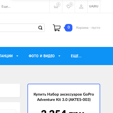
0
0
UA
|
RU
Еще...
0
Корзина
- пусто
ТАНЦИИ
ФОТО И ВИДЕО
ЕЩЕ...
ие наушники
Газовые обогреватели
Motorola
Инверторные генераторы
очного видения
Купить Набор аксессуаров GoPro
Трехфазные генераторы
Adventure Kit 3.0 (AKTES-003)
ы
Источники бесперебойного питания
ры