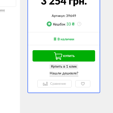
3 254 грн.
гаджеты
ики
 сумки
Артикул:
39649
33
₴
Кешбэк
?
ранспорт
м
В наличии
ехника
k (Внешние
КУПИТЬ
оры)
ские GPS-
Купить в 1 клик
ы
авляемые модели
Сравнение