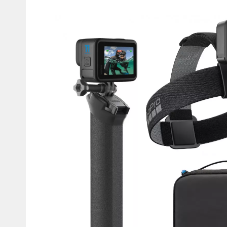
Мотокостюмы
Моточехлы
Противоугонные
Мотодождевики и бахилы
мото
Мотозащита
Мотозеркала
Термобелье, подшлемники,
Моторучки (гри
носки
Мотоэкипировка эндуро
Грузики руля
Функциональная одежда
Мото сумки Wol
эндуро
Тубус для инст
Защита рук
Авто GPS навигаторы
Диктофоны и р
Видеорегистраторы
Акустика