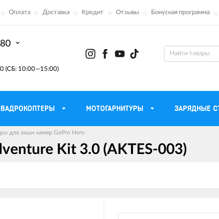
Оплата
Доставка
Кредит
Отзывы
Бонусная программа
-80
0 (СБ: 10:00—15:00)
КВАДРОКОПТЕРЫ
МОТОГАРНИТУРЫ
ЗАРЯДНЫЕ С
ры для экшн камер GoPro Hero
enture Kit 3.0 (AKTES-003)
Моторные масла для
ефона
Тактическ
мотоцикла
Радиостанции 
сумки
Трансмиссионные масла
Приборы н
аторы
Тормозная жидкость
Проектор
летные
Смазка и чистка цепи
Веб-каме