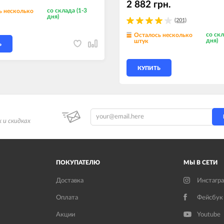
2 882 грн.
со склада (1-3
ь несколько
дня)
(201)
со скл
Осталось несколько
дня)
штук
Ь
КУПИТЬ
 и скидках
ПОКУПАТЕЛЮ
МЫ В СЕТИ
Доставка
Инстагр
Оплата
Фейсбук
Акции
Youtube