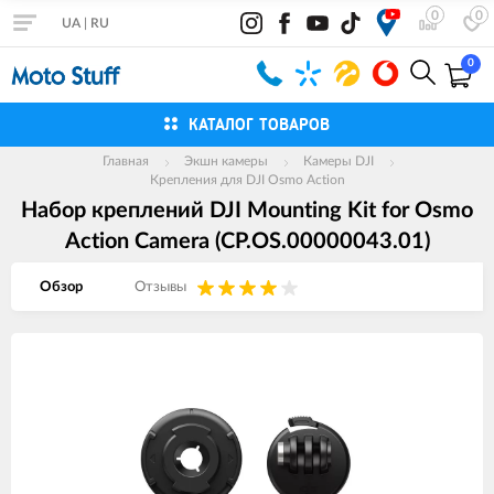
0
0
UA
|
RU
0
КАТАЛОГ ТОВАРОВ
Главная
Экшн камеры
Камеры DJI
Крепления для DJI Osmo Action
Набор креплений DJI Mounting Kit for Osmo
Action Camera (CP.OS.00000043.01)
Обзор
Отзывы
Изображения
товаров