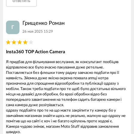
ОТВЕТИТЬ
Грищенко Роман
Г
26 мая 2025 15:29
Insta360 TOP Action Camera
Я придбав для фільмування веслуання, як консультант пообіцяв
відправлено все було вчасно пакування дуже ретельне.
Поставляється без флешки тому раджу завчасно подбати про її
наявність. Зйомка дуже якісна окрема похвала аппці котра
призначена для спрощення відеообробки та публікації одразу з
мобіли. Також треба подбати про те щоб було достатьньо вільного
місця на девайсі для обробки, бо вразі обробки відео без
попереднього завантаження на телефон садить батарею камери і
сама камера дуже розігрівається.
одразу подбайте про те на що маєте закріпити ту камеру бо у
звичайних магазинах знайти щось не реально, жалкую що одразу не
помітив що на сайті є хоч і не багато кріплень проте ходові є.
Камера чудово знімає, магазин Moto Stuff відправив замовлення
швидко.