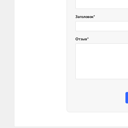
LED лампы головного света
Наушники
Заголовок
*
Отзыв
*