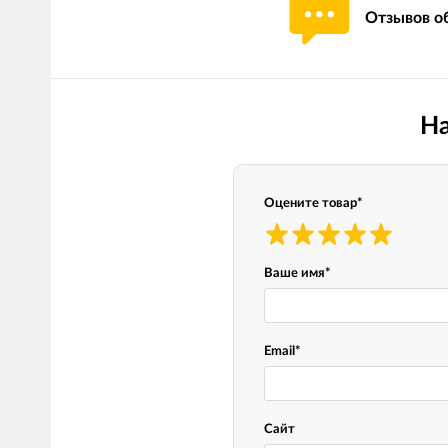
Отзывов об
Мотокостюмы
Моточехлы
Противоугонные
Мотодождевики и бахилы
мото
Мотозащита
Мотозеркала
На
Термобелье, подшлемники,
Моторучки (гри
носки
Мотоэкипировка эндуро
Грузики руля
Оцените товар
*
Функциональная одежда
Мото сумки Wol
эндуро
Тубус для инст
Ваше имя
*
Защита рук
Email
*
Авто GPS навигаторы
Диктофоны и р
Видеорегистраторы
Акустика
Сайт