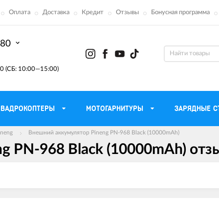
Оплата
Доставка
Кредит
Отзывы
Бонусная программа
-80
0 (СБ: 10:00—15:00)
КВАДРОКОПТЕРЫ
МОТОГАРНИТУРЫ
ЗАРЯДНЫЕ С
ineng
Внешний аккумулятор Pineng PN-968 Black (10000mAh)
g PN-968 Black (10000mAh) отз
Моторные масла для
ефона
Тактическ
мотоцикла
Радиостанции 
сумки
Трансмиссионные масла
Приборы н
аторы
Тормозная жидкость
Проектор
летные
Смазка и чистка цепи
Веб-каме