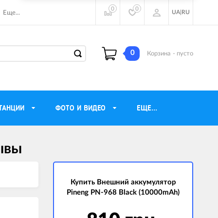
0
0
UA
|
RU
Еще...
0
Корзина
- пусто
ТАНЦИИ
ФОТО И ВИДЕО
ЕЩЕ...
ывы
ие наушники
Газовые обогреватели
Motorola
Инверторные генераторы
очного видения
Купить Внешний аккумулятор
Трехфазные генераторы
Pineng PN-968 Black (10000mAh)
ы
Источники бесперебойного питания
ры