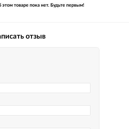
Вилочные масла
 этом товаре пока нет. Будьте первым!
Носимые 
Пропитки воздушного фильтра
Рюкзаки и
 системы
Охлаждающая жидкость
Электрот
Мотохимия
писать отзыв
Умный до
псы)
Бытовая т
PowerBan
fman для
аккумулят
Туристиче
навигатор
рументов
Радиоупр
екордеры