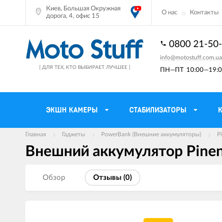
Киев, Большая Окружная
О нас
Контакты
дорога, 4, офис 15
0800 21-50
info@motostuff.com.ua
[ ДЛЯ ТЕХ, КТО ВЫБИРАЕТ ЛУЧШЕЕ ]
ПН—ПТ
10:00—19:0
ЭКШН КАМЕРЫ
СТАБИЛИЗАТОРЫ
Главная
Гаджеты
PowerBank (Внешние аккумуляторы)
P
Внешний аккумулятор Pinen
Мотошлемы
Держатели тел
Мотоперчатки
Моторюкзаки и 
Обзор
Отзывы (
0
)
Мотокуртки
Мото GPS навиг
Мотоштаны
Кофры мотоцик
Мотоботы
Сетки багажные