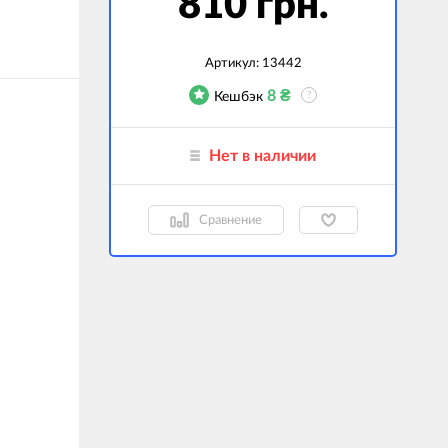
810 грн.
гаджеты
 сумки
Артикул:
13442
8
₴
Кешбэк
?
ранспорт
м
Нет в наличии
ехника
k (Внешние
Сравнение
оры)
ские GPS-
ы
авляемые модели