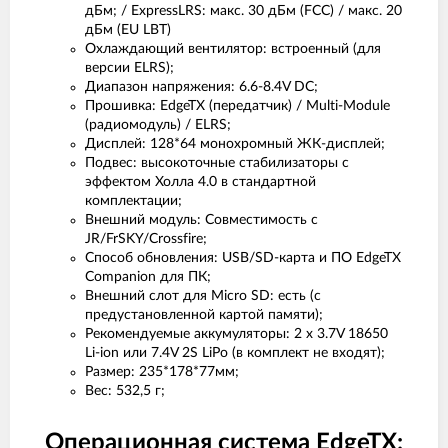
дБм; / ExpressLRS: макс. 30 дБм (FCC) / макс. 20
дБм (EU LBT)
Охлаждающий вентилятор: встроенный (для
версии ELRS);
Диапазон напряжения: 6.6-8.4V DC;
Прошивка: EdgeTX (передатчик) / Multi-Module
(радиомодуль) / ELRS;
Дисплей: 128*64 монохромный ЖК-дисплей;
Подвес: высокоточные стабилизаторы с
эффектом Холла 4.0 в стандартной
комплектации;
Внешний модуль: Совместимость с
JR/FrSKY/Crossfire;
Способ обновления: USB/SD-карта и ПО EdgeTX
Companion для ПК;
Внешний слот для Micro SD: есть (с
предустановленной картой памяти);
Рекомендуемые аккумуляторы: 2 x 3.7V 18650
Li-ion или 7.4V 2S LiPo (в комплект не входят);
Размер: 235*178*77мм;
Вес: 532,5 г;
Операционная система EdgeTX: