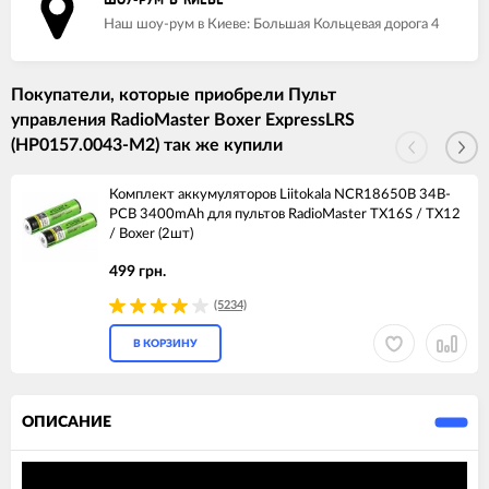
ШОУ-РУМ В КИЕВЕ
Наш шоу-рум в Киеве: Большая Кольцевая дорога 4
Покупатели, которые приобрели Пульт
управления RadioMaster Boxer ExpressLRS
(HP0157.0043-M2) так же купили
Комплект аккумуляторов Liitokala NCR18650B 34B-
PCB 3400mAh для пультов RadioMaster TX16S / TX12
/ Boxer (2шт)
499 грн.
(5234)
В КОРЗИНУ
ОПИСАНИЕ