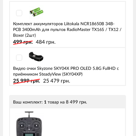
Комплект аккумуляторов Liitokala NCR18650B 34B-
PCB 3400mAh для пультов RadioMaster TX16S / TX12 /
Boxer (2шт)
499 грн.
484 грн.
Видео очки Skyzone SKY04X PRO OLED 5.8G FullHD с
приёмником SteadyView (SKY04XP)
25 999 грн.
25 479 грн.
8 499 грн.
Ваш комплект:
1
товар
на
Видео очки Skyzone SKY04O PRO OLED 5.8G HD
(SKY04OBLK)
20 999 грн.
20 579 грн.