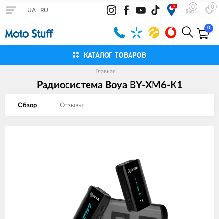
0
0
UA
|
RU
0
КАТАЛОГ ТОВАРОВ
Главная
Радиосистема Boya BY-XM6-K1
Обзор
Отзывы
Изображения
товаров