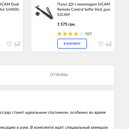
SJCAM Dual-
Пульт ДУ с моноподом SJCAM
 for SJ4000,
Remote Control Selfie Stick для
SJCAM
1 575 грн.
)
(467)
В КОРЗИНУ
ОТЗЫВЫ
ессуар станет идеальным спутником, особенно во время
фиксацию в руке. В комплекте идет специальный ремешок