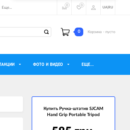
0
0
UA
|
RU
Еще...
0
Корзина
- пусто
ТАНЦИИ
ФОТО И ВИДЕО
ЕЩЕ...
ие наушники
Газовые обогреватели
Motorola
Инверторные генераторы
очного видения
Купить Ручка-штатив SJCAM
Трехфазные генераторы
Hand Grip Portable Tripod
ы
Источники бесперебойного питания
ры