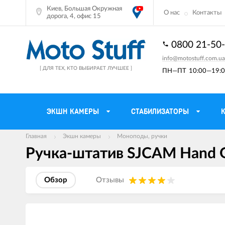
Киев, Большая Окружная
О нас
Контакты
дорога, 4, офис 15
0800 21-50
info@motostuff.com.ua
[ ДЛЯ ТЕХ, КТО ВЫБИРАЕТ ЛУЧШЕЕ ]
ПН—ПТ
10:00—19:0
ЭКШН КАМЕРЫ
СТАБИЛИЗАТОРЫ
Главная
Экшн камеры
Моноподы, ручки
Ручка-штатив SJCAM Hand Gr
Мотошлемы
Держатели тел
Мотоперчатки
Моторюкзаки и 
Обзор
Отзывы
Мотокуртки
Мото GPS навиг
Мотоштаны
Кофры мотоцик
Изображения
товаров
Мотоботы
Сетки багажные