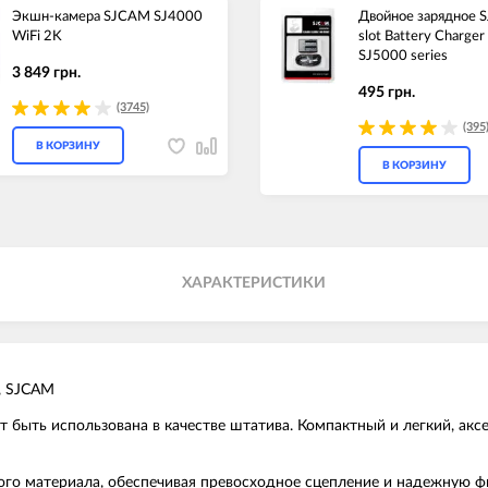
Экшн-камера SJCAM SJ4000
Двойное зарядное 
WiFi 2K
slot Battery Charger
SJ5000 series
3 849 грн.
495 грн.
(3745)
(395
В КОРЗИНУ
В КОРЗИНУ
ХАРАКТЕРИСТИКИ
, SJCAM
 быть использована в качестве штатива. Компактный и легкий, акс
вого материала, обеспечивая превосходное сцепление и надежную 