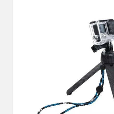
Мотокостюмы
Моточехлы
Противоугонные
Мотодождевики и бахилы
мото
Мотозащита
Мотозеркала
Термобелье, подшлемники,
Моторучки (гри
носки
Мотоэкипировка эндуро
Грузики руля
Функциональная одежда
Мото сумки Wol
эндуро
Тубус для инст
Защита рук
Авто GPS навигаторы
Диктофоны и р
Видеорегистраторы
Акустика