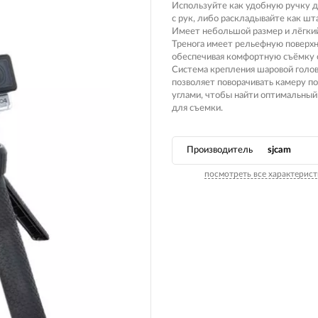
Вилочные масла
Используйте как удобную ручку 
с рук, либо раскладывайте как шт
Носимые 
Пропитки воздушного фильтра
Имеет небольшой размер и лёгкий
Тренога имеет рельефную поверхн
Рюкзаки и
 системы
Охлаждающая жидкость
обеспечивая комфортную съёмку с
Система крепления шаровой голо
Электрот
Мотохимия
позволяет поворачивать камеру п
углами, чтобы найти оптимальный
Умный до
псы)
для съемки.
Бытовая т
PowerBan
Производитель
sjcam
fman для
аккумулят
посмотреть все характерист
Туристиче
навигатор
рументов
Радиоупр
екордеры