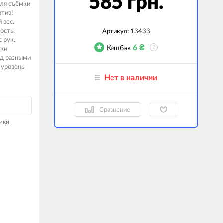
585 грн.
для съёмки
атив!
гаджеты
 вес.
ость,
 сумки
Артикул:
13433
 рук.
6
₴
Кешбэк
?
вки
ранспорт
од разными
 уровень
м
Нет в наличии
ехника
k (Внешние
Сравнение
оры)
ики
ские GPS-
ы
авляемые модели