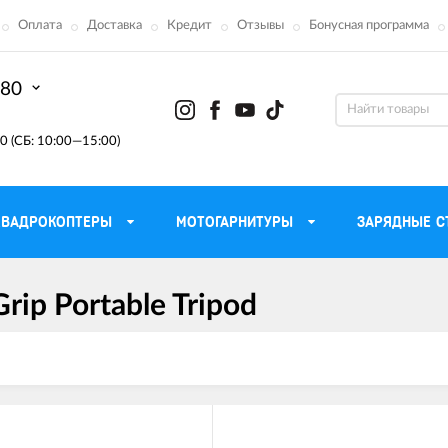
Оплата
Доставка
Кредит
Отзывы
Бонусная программа
-80
0 (СБ: 10:00—15:00)
КВАДРОКОПТЕРЫ
МОТОГАРНИТУРЫ
ЗАРЯДНЫЕ С
ip Portable Tripod
Моторные масла для
ефона
Тактическ
мотоцикла
Радиостанции 
сумки
Трансмиссионные масла
Приборы н
аторы
Тормозная жидкость
Проектор
летные
Смазка и чистка цепи
Веб-каме