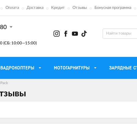
Оплата
Доставка
Кредит
Отзывы
Бонусная программа
-80
0 (СБ: 10:00—15:00)
КВАДРОКОПТЕРЫ
МОТОГАРНИТУРЫ
ЗАРЯДНЫЕ С
 Pack
отзывы
Моторные масла для
ефона
Тактическ
мотоцикла
Радиостанции 
сумки
Трансмиссионные масла
Приборы н
аторы
Тормозная жидкость
Проектор
летные
Смазка и чистка цепи
Веб-каме