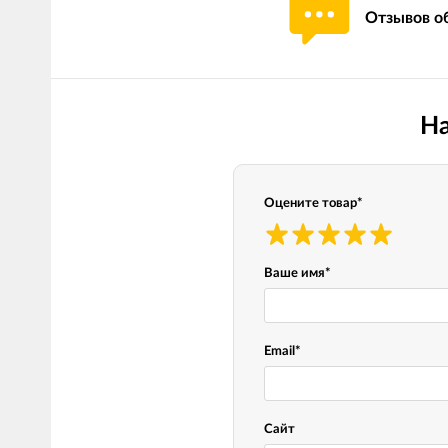
Отзывов об
Мотокостюмы
Моточехлы
Противоугонные
Мотодождевики и бахилы
мото
Мотозащита
Мотозеркала
На
Термобелье, подшлемники,
Моторучки (гри
носки
Мотоэкипировка эндуро
Грузики руля
Оцените товар
*
Функциональная одежда
Мото сумки Wol
эндуро
Тубус для инст
Ваше имя
*
Защита рук
Email
*
Авто GPS навигаторы
Диктофоны и р
Видеорегистраторы
Акустика
Сайт