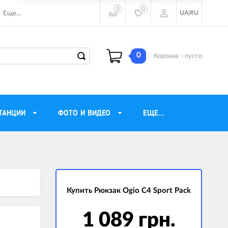
0
0
UA
|
RU
Еще...
0
Корзина
- пусто
ТАНЦИИ
ФОТО И ВИДЕО
ЕЩЕ...
ие наушники
Газовые обогреватели
Motorola
Инверторные генераторы
очного видения
Купить Рюкзак Ogio C4 Sport Pack
Трехфазные генераторы
ы
Источники бесперебойного питания
1 089 грн.
ры