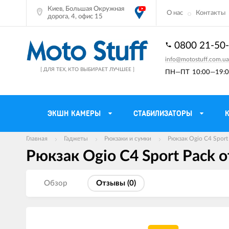
Киев, Большая Окружная
О нас
Контакты
дорога, 4, офис 15
0800 21-50
info@motostuff.com.ua
[ ДЛЯ ТЕХ, КТО ВЫБИРАЕТ ЛУЧШЕЕ ]
ПН—ПТ
10:00—19:0
ЭКШН КАМЕРЫ
СТАБИЛИЗАТОРЫ
Главная
Гаджеты
Рюкзаки и сумки
Рюкзак Ogio C4 Sport
Рюкзак Ogio C4 Sport Pack 
Мотошлемы
Держатели тел
Мотоперчатки
Моторюкзаки и 
Обзор
Отзывы (
0
)
Мотокуртки
Мото GPS навиг
Мотоштаны
Кофры мотоцик
Мотоботы
Сетки багажные