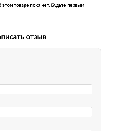
Вилочные масла
 этом товаре пока нет. Будьте первым!
Носимые 
Пропитки воздушного фильтра
Рюкзаки и
 системы
Охлаждающая жидкость
Электрот
Мотохимия
писать отзыв
Умный до
псы)
Бытовая т
PowerBan
fman для
аккумулят
Туристиче
навигатор
рументов
Радиоупр
екордеры