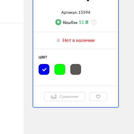
гаджеты
Артикул:
15594
 сумки
11
₴
Кешбэк
?
ранспорт
Нет в наличии
м
ехника
ЦВЕТ
k (Внешние
оры)
ские GPS-
ы
авляемые модели
Сравнение