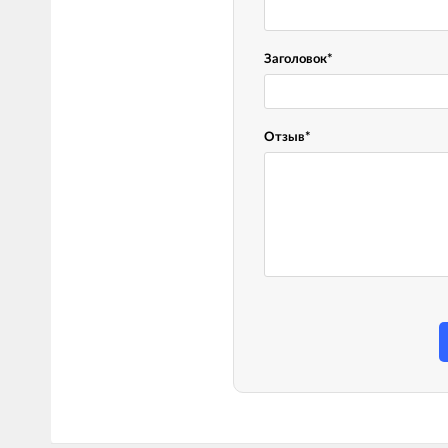
LED лампы головного света
Наушники
Заголовок
*
Отзыв
*