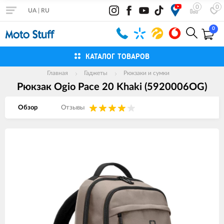
0
0
UA
|
RU
0
КАТАЛОГ ТОВАРОВ
Главная
Гаджеты
Рюкзаки и сумки
Рюкзак Ogio Pace 20 Khaki (5920006OG)
Обзор
Отзывы
Изображения
товаров