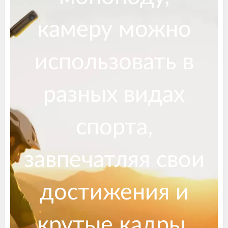
камеру можно
использовать в
разных видах
спорта,
завпечатляя свои
достижения и
крутые кадры.