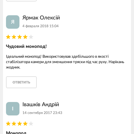
Ярмак Олексій
Я
4 февраля 2018 15:04
Чудовий монопод!
Ідеальний монопод! Використовував здебільшого в якості
стабілізатора камери для зменшення тряски під час руху. Нарікань
жодних.
ОТВЕТИТЬ
Івашків Андрій
І
14 сентября 2017 23:43
Монопод