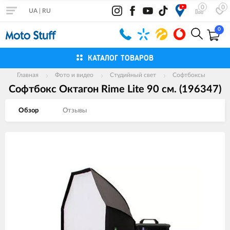
0
0
UA
|
RU
0
КАТАЛОГ ТОВАРОВ
Главная
Фото и видео
Студийный свет
Софтбоксы
Софтбокс Октагон Rime Lite 90 см. (196347)
Обзор
Отзывы
Изображения
товаров