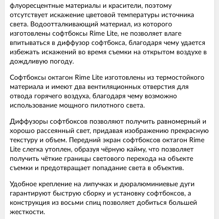
флуоресцентные материалы и красители, поэтому
отсутствует искажение цветовой температуры источника
света. Водоотталкивающий материал, из которого
изготовлены софтбоксы Rime Lite, не позволяет влаге
впитываться в диффузор софтбокса, благодаря чему удается
избежать искажений во время съемки на открытом воздухе в
дождливую погоду.
Софтбоксы октагон Rime Lite изготовлены из термостойкого
материала и имеют два вентиляционных отверстия для
отвода горячего воздуха, благодаря чему возможно
использование мощного пилотного света.
Диффузоры софтбоксов позволяют получить равномерный и
хорошо рассеянный свет, придавая изображению прекрасную
текстуру и объем. Передний экран софтбоксов октагон Rime
Lite слегка утоплен, образуя чёрную кайму, что позволяет
получить чёткие границы светового перехода на объекте
съемки и предотвращает попадание света в объектив.
Удобное крепление на липучках и дюралюминиевые дуги
гарантируют быструю сборку и установку софтбоксов, а
конструкция из восьми спиц позволяет добиться большей
жесткости.