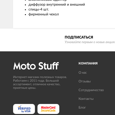
диффузор внутренний и внешний
спицы-4 шт.
фирменный чехол
ПОДПИСАТЬСЯ
Узнавайте первым о новых акциях
КОМПАНИЯ
О нас
Интернет-магазин полезных товаров.
Работаем с 2011 года. Большой
Отзывы
ассортимент, отличное качество,
приятные цены.
Сотрудничество
Контакты
Блог