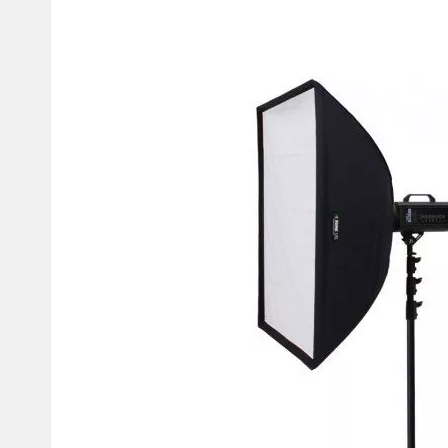
Мотокостюмы
Моточехлы
Противоугонные
Мотодождевики и бахилы
мото
Мотозащита
Мотозеркала
Термобелье, подшлемники,
Моторучки (гри
носки
Мотоэкипировка эндуро
Грузики руля
Функциональная одежда
Мото сумки Wol
эндуро
Тубус для инст
Защита рук
Авто GPS навигаторы
Диктофоны и р
Видеорегистраторы
Акустика