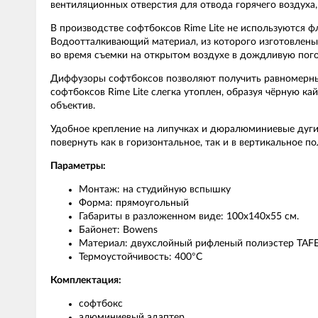
вентиляционных отверстия для отвода горячего воздуха
В производстве софтбоксов Rime Lite не используются 
Водоотталкивающий материал, из которого изготовлены 
во время съемки на открытом воздухе в дождливую пого
Диффузоры софтбоксов позволяют получить равномерный
софтбоксов Rime Lite слегка утоплен, образуя чёрную ка
объектив.
Удобное крепление на липучках и дюралюминиевые дуги
повернуть как в горизонтальное, так и в вертикальное п
Параметры:
Монтаж: на студийную вспышку
Форма: прямоугольный
Габариты в разложенном виде: 100х140х55 см.
Байонет: Bowens
Материал: двухслойный рифленый полиэстер TAF
Термоустойчивость: 400°C
Комплектация:
софтбокс
алюминиевый адаптер