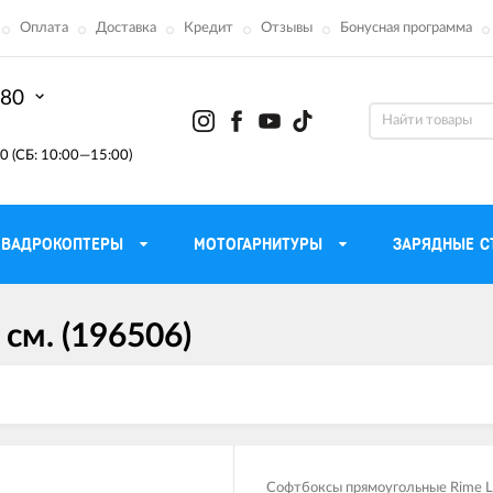
Оплата
Доставка
Кредит
Отзывы
Бонусная программа
-80
0 (СБ: 10:00—15:00)
КВАДРОКОПТЕРЫ
МОТОГАРНИТУРЫ
ЗАРЯДНЫЕ С
см. (196506)
Моторные масла для
ефона
Тактическ
мотоцикла
Радиостанции 
сумки
Трансмиссионные масла
Приборы н
аторы
Тормозная жидкость
Проектор
летные
Смазка и чистка цепи
Веб-каме
Софтбоксы прямоугольные Rime L