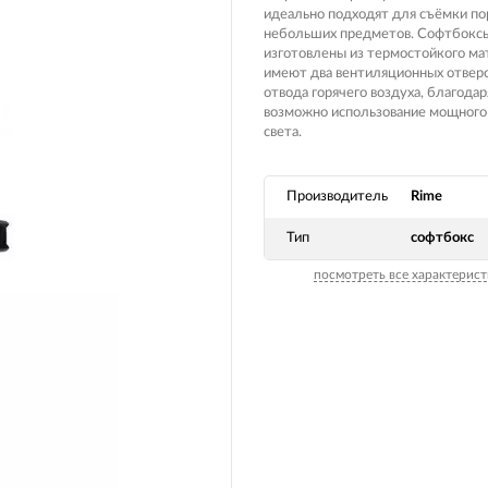
Вилочные масла
идеально подходят для съёмки по
Носимые 
небольших предметов. Софтбокс
Пропитки воздушного фильтра
изготовлены из термостойкого ма
Рюкзаки и
имеют два вентиляционных отвер
 системы
Охлаждающая жидкость
отвода горячего воздуха, благода
Электрот
возможно использование мощного
Мотохимия
света.
Умный до
псы)
Бытовая т
Производитель
Rime
PowerBan
Тип
софтбокс
fman для
аккумулят
Туристиче
посмотреть все характерист
навигатор
рументов
Радиоупр
екордеры