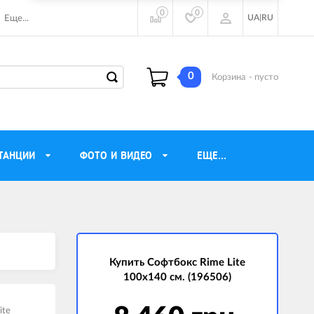
0
0
UA
|
RU
Еще...
0
Корзина
- пусто
ТАНЦИИ
ФОТО И ВИДЕО
ЕЩЕ...
ие наушники
Газовые обогреватели
Motorola
Инверторные генераторы
очного видения
Купить Софтбокс Rime Lite
Трехфазные генераторы
100х140 см. (196506)
ы
Источники бесперебойного питания
ры
ite