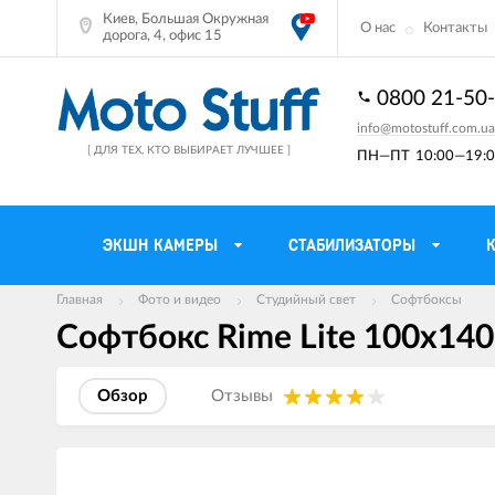
Киев, Большая Окружная
О нас
Контакты
дорога, 4, офис 15
0800 21-50
info@motostuff.com.ua
[ ДЛЯ ТЕХ, КТО ВЫБИРАЕТ ЛУЧШЕЕ ]
ПН—ПТ
10:00—19:0
ЭКШН КАМЕРЫ
СТАБИЛИЗАТОРЫ
Главная
Фото и видео
Студийный свет
Софтбоксы
Софтбокс Rime Lite 100х140 
Мотошлемы
Держатели тел
Мотоперчатки
Моторюкзаки и 
Обзор
Отзывы
Мотокуртки
Мото GPS навиг
Мотоштаны
Кофры мотоцик
Изображения
товаров
Мотоботы
Сетки багажные