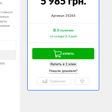
5 985 грн.
й,
гаджеты
стойкого
 сумки
Артикул:
35265
ионных
духа,
ранспорт
зование
В наличии
м
со склада (1-3 дня)
ехника
k (Внешние
КУПИТЬ
оры)
ские GPS-
ики
Купить в 1 клик
ы
авляемые модели
Сравнение