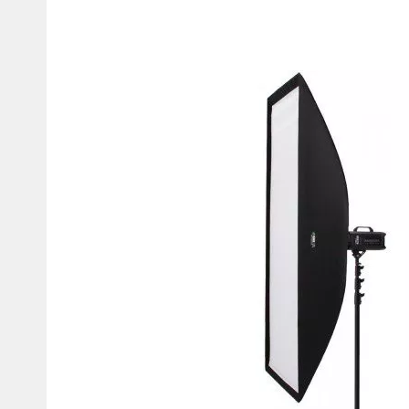
Мотокостюмы
Моточехлы
Противоугонные
Мотодождевики и бахилы
мото
Мотозащита
Мотозеркала
Термобелье, подшлемники,
Моторучки (гри
носки
Мотоэкипировка эндуро
Грузики руля
Функциональная одежда
Мото сумки Wol
эндуро
Тубус для инст
Защита рук
Авто GPS навигаторы
Диктофоны и р
Видеорегистраторы
Акустика