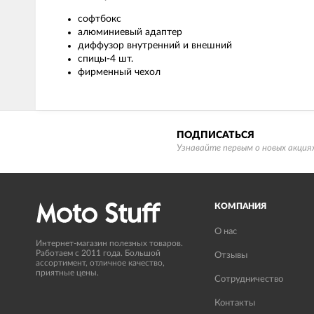
софтбокс
алюминиевый адаптер
диффузор внутренний и внешний
спицы-4 шт.
фирменный чехол
ПОДПИСАТЬСЯ
Узнавайте первым о новых акциях
КОМПАНИЯ
О нас
Интернет-магазин полезных товаров.
Работаем с 2011 года. Большой
Отзывы
ассортимент, отличное качество,
приятные цены.
Сотрудничество
Контакты