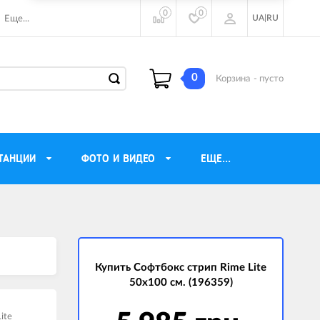
0
0
UA
|
RU
Еще...
0
Корзина
- пусто
ТАНЦИИ
ФОТО И ВИДЕО
ЕЩЕ...
ие наушники
Газовые обогреватели
Motorola
Инверторные генераторы
очного видения
Купить Софтбокс стрип Rime Lite
Трехфазные генераторы
50х100 см. (196359)
ы
Источники бесперебойного питания
ры
ite