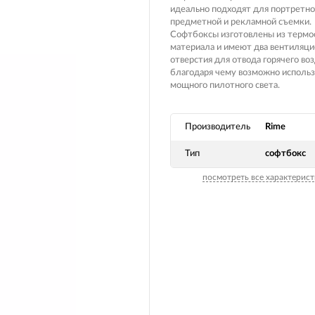
Вилочные масла
идеально подходят для портретно
Носимые 
предметной и рекламной съемки.
Пропитки воздушного фильтра
Софтбоксы изготовлены из термо
Рюкзаки и
материала и имеют два вентиляц
 системы
Охлаждающая жидкость
отверстия для отвода горячего воз
Электрот
благодаря чему возможно исполь
Мотохимия
мощного пилотного света.
Умный до
псы)
Бытовая т
Производитель
Rime
PowerBan
Тип
софтбокс
fman для
аккумулят
Туристиче
посмотреть все характерист
навигатор
рументов
Радиоупр
екордеры