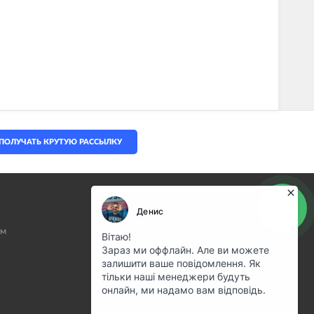
ПОЛУЧАТЬ КРУТУЮ РАССЫЛКУ
(068) 80-500-80
Пн—Пт 10:00—19:00
ам
Сб 10:00—15:00
info@motostuff.com.ua
НАШ АДРЕС
Киев, Большая Окружная дорога,