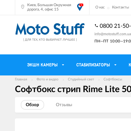
Киев, Большая Окружная
О нас
Контакты
дорога, 4, офис 15
0800 21-50
info@motostuff.com.ua
[ ДЛЯ ТЕХ, КТО ВЫБИРАЕТ ЛУЧШЕЕ ]
ПН—ПТ
10:00—19:0
ЭКШН КАМЕРЫ
СТАБИЛИЗАТОРЫ
Главная
Фото и видео
Студийный свет
Софтбоксы
Софтбокс стрип Rime Lite 50
Мотошлемы
Держатели тел
Мотоперчатки
Моторюкзаки и 
Обзор
Отзывы
Мотокуртки
Мото GPS навиг
Мотоштаны
Кофры мотоцик
Изображения
товаров
Мотоботы
Сетки багажные