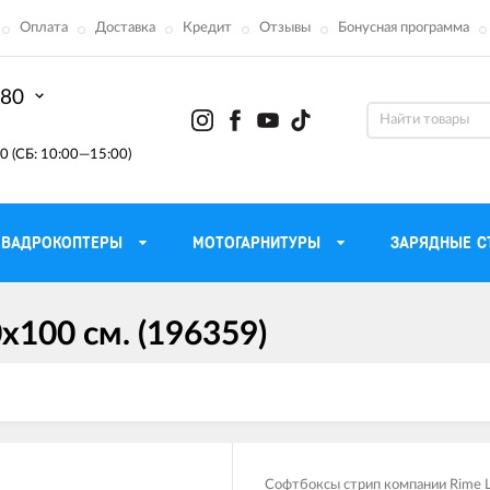
Оплата
Доставка
Кредит
Отзывы
Бонусная программа
-80
0 (СБ: 10:00—15:00)
КВАДРОКОПТЕРЫ
МОТОГАРНИТУРЫ
ЗАРЯДНЫЕ С
х100 см. (196359)
Моторные масла для
ефона
Тактическ
мотоцикла
Радиостанции 
сумки
Трансмиссионные масла
Приборы н
аторы
Тормозная жидкость
Проектор
летные
Смазка и чистка цепи
Веб-каме
Софтбоксы стрип компании Rime L