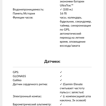
экономии батареи
UltraTrac™
Водонепроницаемость:
✓ (100 м.)
Память/История
16 Гб
Функции часов:
часы, календарь,
будильник, секундомер,
таймер, синхронизация
по GPS,
автоматический
переход на летнее
время, оповещение
восхода/заката
Датчики:
GPS:
✓
GLONASS
✓
Galileo
✓
Датчик сердечного ритма:
✓ (Garmin Elevate
считывает частоту
пульса с запястья)
Электронный компас:
✓ (с компенсацией угла
наклона, 3х осевой)
Барометрический альтиметр:
✓