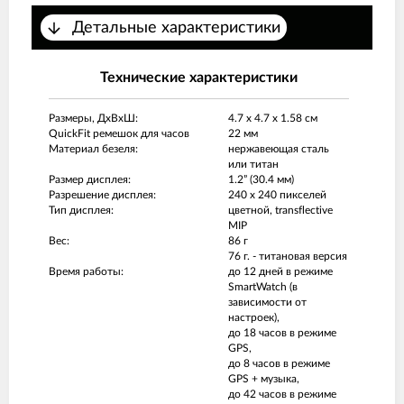
Детальные характеристики
Технические характеристики
Размеры, ДxВxШ:
4.7 x 4.7 x 1.58 см
QuickFit ремешок для часов
22 мм
Материал безеля:
нержавеющая сталь
или титан
Размер дисплея:
1.2” (30.4 мм)
Разрешение дисплея:
240 x 240 пикселей
Тип дисплея:
цветной, transflective
MIP
Вес:
86 г
76 г. - титановая версия
Время работы:
до 12 дней в режиме
SmartWatch (в
зависимости от
настроек),
до 18 часов в режиме
GPS,
до 8 часов в режиме
GPS + музыка,
до 42 часов в режиме