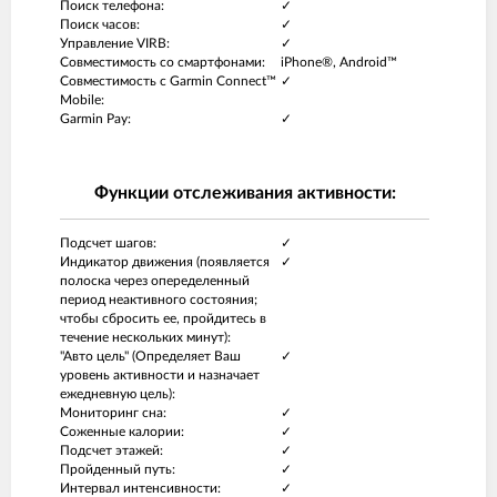
Поиск телефона:
✓
Поиск часов:
✓
Управление VIRB:
✓
Совместимость со смартфонами:
iPhone®, Android™
Совместимость с Garmin Connect™
✓
Mobile:
Garmin Pay:
✓
Функции отслеживания активности:
Подсчет шагов:
✓
Индикатор движения (появляется
✓
полоска через опеределенный
период неактивного состояния;
чтобы сбросить ее, пройдитесь в
течение нескольких минут):
"Авто цель" (Определяет Ваш
✓
уровень активности и назначает
ежедневную цель):
Мониторинг сна:
✓
Соженные калории:
✓
Подсчет этажей:
✓
Пройденный путь:
✓
Интервал интенсивности:
✓