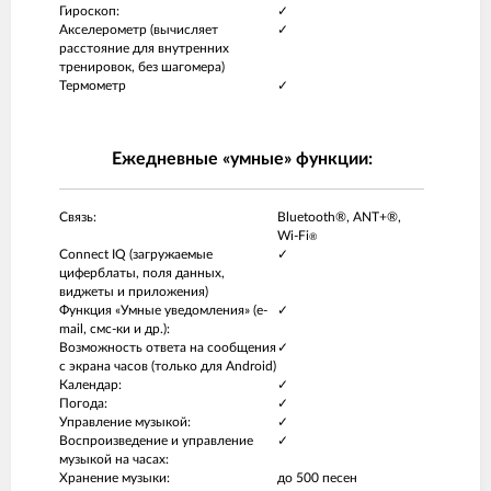
Гироскоп:
✓
Акселерометр (вычисляет
✓
расстояние для внутренних
тренировок, без шагомера)
Термометр
✓
Ежедневные «умные» функции:
Связь:
Bluetooth®, ANT+®,
Wi-Fi
®
Connect IQ (загружаемые
✓
циферблаты, поля данных,
виджеты и приложения)
Функция «Умные уведомления» (e-
✓
mail, смс-ки и др.):
Возможность ответа на сообщения
✓
с экрана часов (только для Android)
Календар:
✓
Погода:
✓
Управление музыкой:
✓
Воспроизведение и управление
✓
музыкой на часах:
Хранение музыки:
до 500 песен