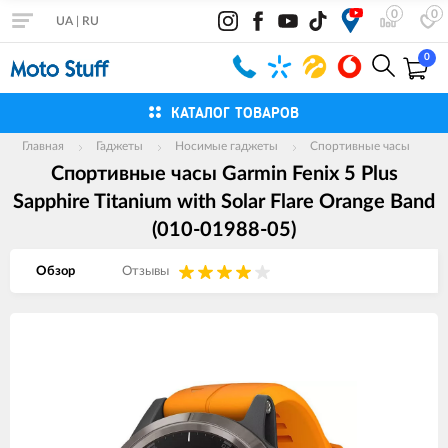
0
0
UA
|
RU
0
КАТАЛОГ ТОВАРОВ
Главная
Гаджеты
Носимые гаджеты
Спортивные часы
Спортивные часы Garmin Fenix 5 Plus
Sapphire Titanium with Solar Flare Orange Band
(010-01988-05)
Обзор
Отзывы
Изображения
товаров