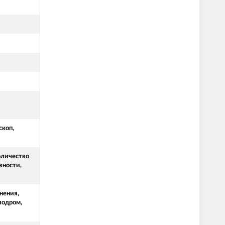
скоп,
оличество
вности,
нения,
лодром,