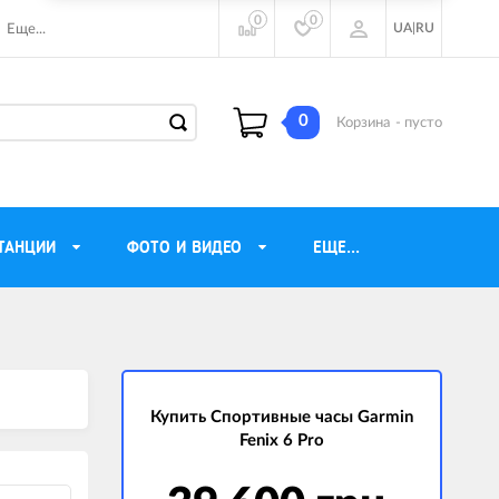
0
0
UA
|
RU
Еще...
0
Корзина
- пусто
ТАНЦИИ
ФОТО И ВИДЕО
ЕЩЕ...
ие наушники
Газовые обогреватели
Motorola
Инверторные генераторы
очного видения
Купить Спортивные часы Garmin
Трехфазные генераторы
Fenix 6 Pro
ы
Источники бесперебойного питания
ры