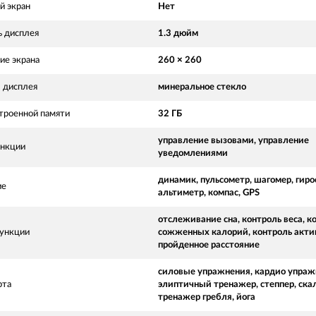
й экран
Нет
ь дисплея
1.3 дюйм
ие экрана
260 × 260
 дисплея
минеральное стекло
троенной памяти
32 ГБ
управление вызовами, управление
нкции
уведомлениями
динамик, пульсометр, шагомер, гиро
ие
альтиметр, компас, GPS
отслеживание сна, контроль веса, к
ункции
сожженных калорий, контроль акти
пройденное расстояние
силовые упражнения, кардио упраж
рта
элиптичный тренажер, степпер, ска
тренажер гребля, йога