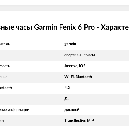
ные часы Garmin Fenix 6 Pro - Характ
итель
garmin
спортивные часы
мость
Android, iOS
ение
Wi-Fi, Bluetooth
uetooth
4.2
Да
ние информации
дисплей
лея
Transflective MIP