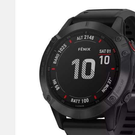
Мотокостюмы
Моточехлы
Противоугонные
Мотодождевики и бахилы
мото
Мотозащита
Мотозеркала
Термобелье, подшлемники,
Моторучки (гри
носки
Мотоэкипировка эндуро
Грузики руля
Функциональная одежда
Мото сумки Wol
эндуро
Тубус для инст
Защита рук
Авто GPS навигаторы
Диктофоны и р
Видеорегистраторы
Акустика