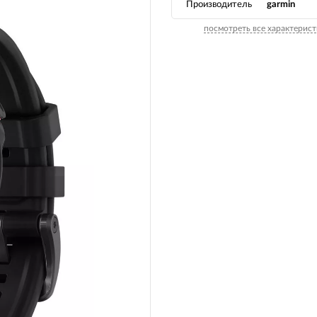
Производитель
garmin
Вилочные масла
Носимые 
посмотреть все характерист
Пропитки воздушного фильтра
Рюкзаки и
 системы
Охлаждающая жидкость
Электрот
Мотохимия
Умный до
псы)
Бытовая т
PowerBan
fman для
аккумулят
Туристиче
навигатор
рументов
Радиоупр
екордеры