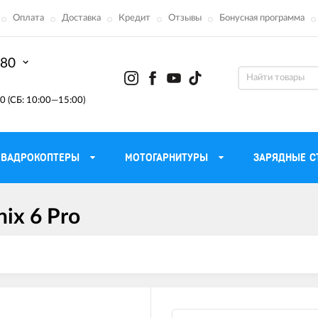
Оплата
Доставка
Кредит
Отзывы
Бонусная программа
-80
0 (СБ: 10:00—15:00)
КВАДРОКОПТЕРЫ
МОТОГАРНИТУРЫ
ЗАРЯДНЫЕ С
ix 6 Pro
Моторные масла для
ефона
Тактическ
мотоцикла
Радиостанции 
сумки
Трансмиссионные масла
Приборы н
аторы
Тормозная жидкость
Проектор
летные
Смазка и чистка цепи
Веб-каме