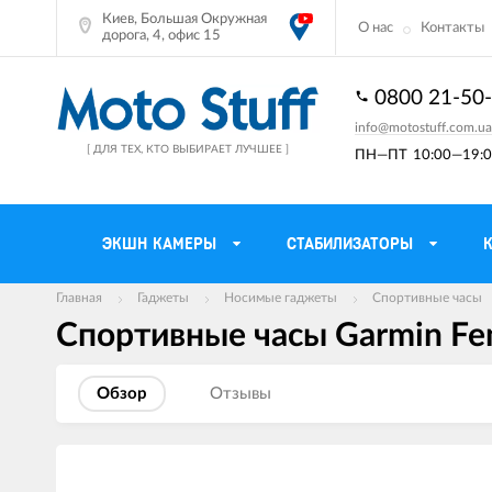
Киев, Большая Окружная
О нас
Контакты
дорога, 4, офис 15
0800 21-50
info@motostuff.com.ua
[ ДЛЯ ТЕХ, КТО ВЫБИРАЕТ ЛУЧШЕЕ ]
ПН—ПТ
10:00—19:0
ЭКШН КАМЕРЫ
СТАБИЛИЗАТОРЫ
Главная
Гаджеты
Носимые гаджеты
Спортивные часы
Спортивные часы Garmin Fen
Мотошлемы
Держатели тел
Мотоперчатки
Моторюкзаки и 
Обзор
Отзывы
Мотокуртки
Мото GPS навиг
Мотоштаны
Кофры мотоцик
Изображения
товаров
Мотоботы
Сетки багажные