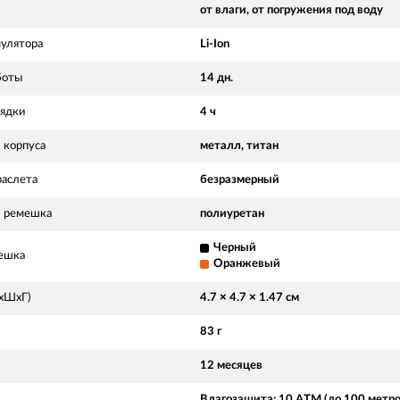
от влаги, от погружения под воду
мулятора
Li-Ion
боты
14 дн.
рядки
4 ч
 корпуса
металл, титан
раслета
безразмерный
 ремешка
полиуретан
Черный
ешка
Оранжевый
ВхШхГ)
4.7 × 4.7 × 1.47 см
83 г
12 месяцев
Влагозащита: 10 ATM (до 100 метро