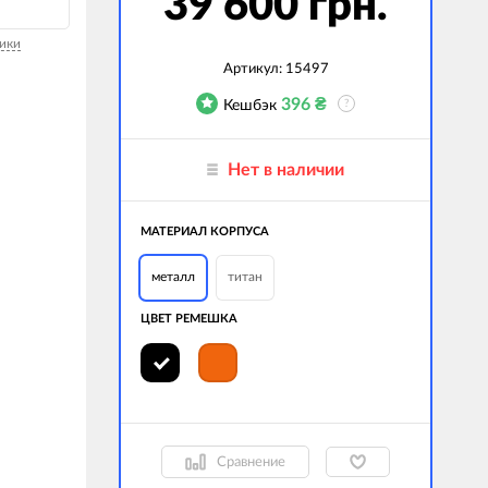
39 600 грн.
гаджеты
ики
 сумки
Артикул:
15497
396
₴
Кешбэк
?
ранспорт
м
Нет в наличии
ехника
k (Внешние
МАТЕРИАЛ КОРПУСА
оры)
ские GPS-
металл
титан
ы
ЦВЕТ РЕМЕШКА
авляемые модели
Сравнение