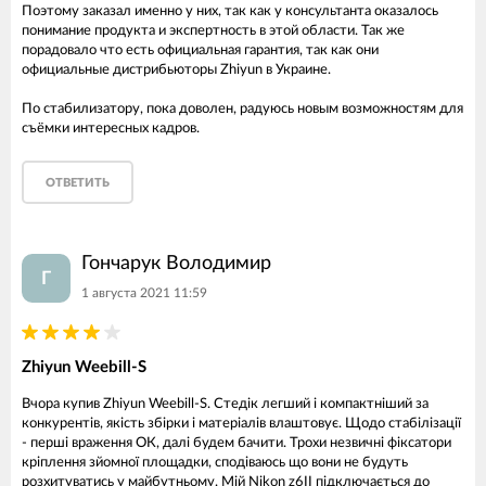
Поэтому заказал именно у них, так как у консультанта оказалось
понимание продукта и экспертность в этой области. Так же
порадовало что есть официальная гарантия, так как они
официальные дистрибьюторы Zhiyun в Украине.
По стабилизатору, пока доволен, радуюсь новым возможностям для
съёмки интересных кадров.
ОТВЕТИТЬ
Гончарук Володимир
Г
1 августа 2021 11:59
Zhiyun Weebill-S
Вчора купив Zhiyun Weebill-S. Стедік легший і компактніший за
конкурентів, якість збірки і матеріалів влаштовує. Щодо стабілізації
- перші враження ОК, далі будем бачити. Трохи незвичні фіксатори
кріплення зйомної площадки, сподіваюсь що вони не будуть
розхитуватись у майбутньому. Мій Nikon z6II підключається до