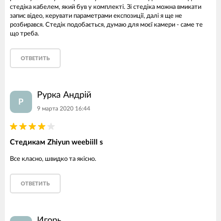
стедіка кабелем, який був у комплекті. Зі стедіка можна вмикати
запис відео, керувати параметрами експозиції, далі я ще не
розбирався. Стедік подобається, думаю для моєї камери - саме те
що треба.
ОТВЕТИТЬ
Рурка Андрій
Р
9 марта 2020 16:44
Стедикам Zhiyun weebiill s
Все класно, швидко та якісно.
ОТВЕТИТЬ
Игорь