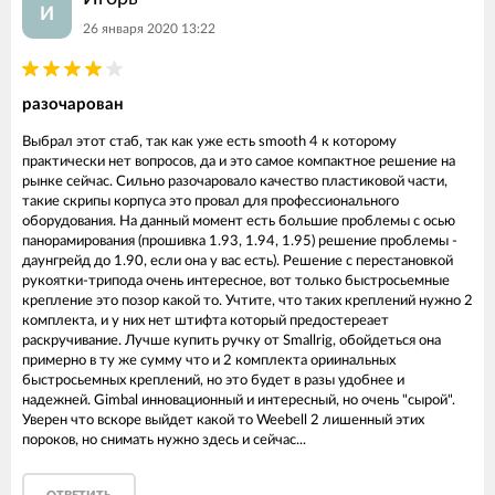
И
26 января 2020 13:22
разочарован
Выбрал этот стаб, так как уже есть smooth 4 к которому
практически нет вопросов, да и это самое компактное решение на
рынке сейчас. Сильно разочаровало качество пластиковой части,
такие скрипы корпуса это провал для профессионального
оборудования. На данный момент есть большие проблемы с осью
панорамирования (прошивка 1.93, 1.94, 1.95) решение проблемы -
даунгрейд до 1.90, если она у вас есть). Решение с перестановкой
рукоятки-трипода очень интересное, вот только быстросьемные
крепление это позор какой то. Учтите, что таких креплений нужно 2
комплекта, и у них нет штифта который предостереает
раскручивание. Лучше купить ручку от Smallrig, обойдеться она
примерно в ту же сумму что и 2 комплекта ориинальных
быстросьемных креплений, но это будет в разы удобнее и
надежней. Gimbal инновационный и интересный, но очень "сырой".
Уверен что вскоре выйдет какой то Weebell 2 лишенный этих
пороков, но снимать нужно здесь и сейчас...