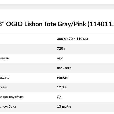
" OGIO Lisbon Tote Gray/Pink (114011
300 × 470 × 110 мм
720 г
итель
ogio
л
полиэстр
юкзака
мягкая
бъем
12.3 л
е для ноутбука
Да
ь ноутбука
13 дюйм