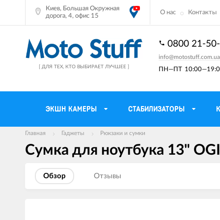
Киев, Большая Окружная
О нас
Контакты
дорога, 4, офис 15
0800 21-50
info@motostuff.com.ua
[ ДЛЯ ТЕХ, КТО ВЫБИРАЕТ ЛУЧШЕЕ ]
ПН—ПТ
10:00—19:0
ЭКШН КАМЕРЫ
СТАБИЛИЗАТОРЫ
Главная
Гаджеты
Рюкзаки и сумки
Сумка для ноутбука 13" OGIO
Мотошлемы
Держатели тел
Мотоперчатки
Моторюкзаки и 
Обзор
Отзывы
Мотокуртки
Мото GPS навиг
Мотоштаны
Кофры мотоцик
Изображения
товаров
Мотоботы
Сетки багажные