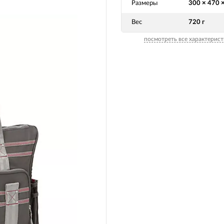
Размеры
300 × 470 
Вилочные масла
Носимые 
Пропитки воздушного фильтра
Вес
720 г
Рюкзаки и
 системы
посмотреть все характерист
Охлаждающая жидкость
Электрот
Мотохимия
Умный до
псы)
Бытовая т
PowerBan
fman для
аккумулят
Туристиче
навигатор
рументов
Радиоупр
екордеры