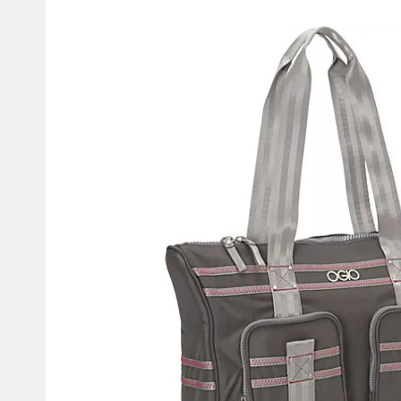
Мотокостюмы
Моточехлы
Противоугонные
Мотодождевики и бахилы
мото
Мотозащита
Мотозеркала
Термобелье, подшлемники,
Моторучки (гри
носки
Мотоэкипировка эндуро
Грузики руля
Функциональная одежда
Мото сумки Wol
эндуро
Тубус для инст
Защита рук
Авто GPS навигаторы
Диктофоны и р
Видеорегистраторы
Акустика