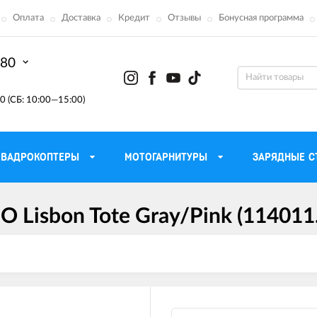
Оплата
Доставка
Кредит
Отзывы
Бонусная программа
-80
0 (СБ: 10:00—15:00)
КВАДРОКОПТЕРЫ
МОТОГАРНИТУРЫ
ЗАРЯДНЫЕ С
 Lisbon Tote Gray/Pink (114011
Моторные масла для
ефона
Тактическ
мотоцикла
Радиостанции 
сумки
Трансмиссионные масла
Приборы н
аторы
Тормозная жидкость
Проектор
летные
Смазка и чистка цепи
Веб-каме