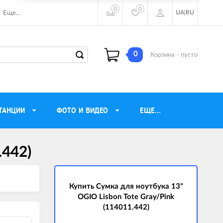
0
0
UA
|
RU
Еще...
0
Корзина
- пусто
ТАНЦИИ
ФОТО И ВИДЕО
ЕЩЕ...
.442)
ие наушники
Газовые обогреватели
Motorola
Инверторные генераторы
очного видения
Купить Сумка для ноутбука 13"
Трехфазные генераторы
OGIO Lisbon Tote Gray/Pink
ы
Источники бесперебойного питания
(114011.442)
ры