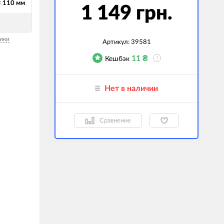
× 110 мм
1 149 грн.
гаджеты
 сумки
ики
Артикул:
39581
ранспорт
11
₴
Кешбэк
?
м
ехника
Нет в наличии
k (Внешние
оры)
Сравнение
ские GPS-
ы
авляемые модели