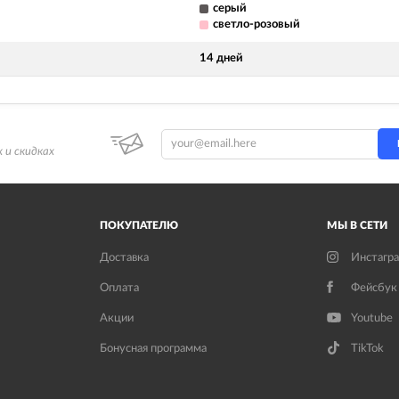
серый
светло-розовый
14 дней
 и скидках
ПОКУПАТЕЛЮ
МЫ В СЕТИ
Доставка
Инстагр
Оплата
Фейсбук
Акции
Youtube
Бонусная программа
TikTok