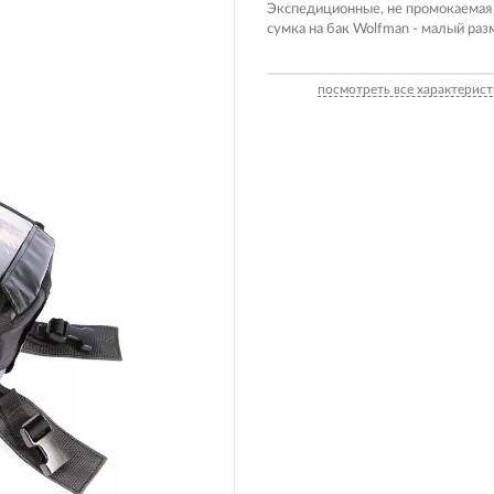
Вилочные масла
Экспедиционные, не промокаемая
сумка на бак Wolfman - малый раз
Носимые 
Пропитки воздушного фильтра
Рюкзаки и
 системы
Охлаждающая жидкость
посмотреть все характерист
Электрот
Мотохимия
Умный до
псы)
Бытовая т
PowerBan
fman для
аккумулят
Туристиче
навигатор
рументов
Радиоупр
екордеры