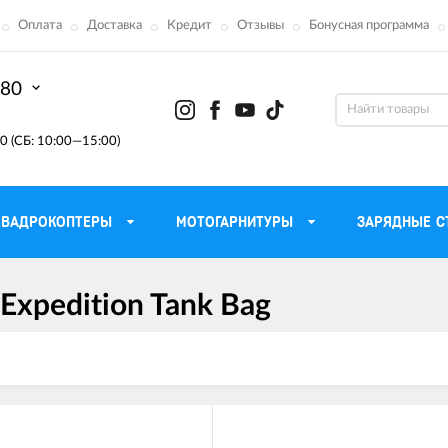
Оплата
Доставка
Кредит
Отзывы
Бонусная программа
-80
0 (СБ: 10:00—15:00)
КВАДРОКОПТЕРЫ
МОТОГАРНИТУРЫ
ЗАРЯДНЫЕ С
Expedition Tank Bag
Моторные масла для
ефона
Тактическ
мотоцикла
Радиостанции 
сумки
Трансмиссионные масла
Приборы н
аторы
Тормозная жидкость
Проектор
летные
Смазка и чистка цепи
Веб-каме