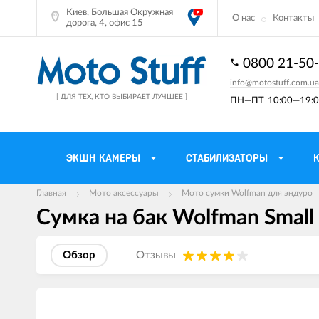
Киев, Большая Окружная
О нас
Контакты
дорога, 4, офис 15
0800 21-50
info@motostuff.com.ua
[ ДЛЯ ТЕХ, КТО ВЫБИРАЕТ ЛУЧШЕЕ ]
ПН—ПТ
10:00—19:0
ЭКШН КАМЕРЫ
СТАБИЛИЗАТОРЫ
Главная
Мото аксессуары
Мото сумки Wolfman для эндуро
Сумка на бак Wolfman Small 
Мотошлемы
Держатели тел
Мотоперчатки
Моторюкзаки и 
Обзор
Отзывы
Мотокуртки
Мото GPS навиг
Мотоштаны
Кофры мотоцик
Изображения
товаров
Мотоботы
Сетки багажные