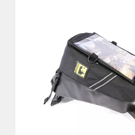
Мотокостюмы
Моточехлы
Противоугонные
Мотодождевики и бахилы
мото
Мотозащита
Мотозеркала
Термобелье, подшлемники,
Моторучки (гри
носки
Мотоэкипировка эндуро
Грузики руля
Функциональная одежда
Мото сумки Wol
эндуро
Тубус для инст
Защита рук
Авто GPS навигаторы
Диктофоны и р
Видеорегистраторы
Акустика