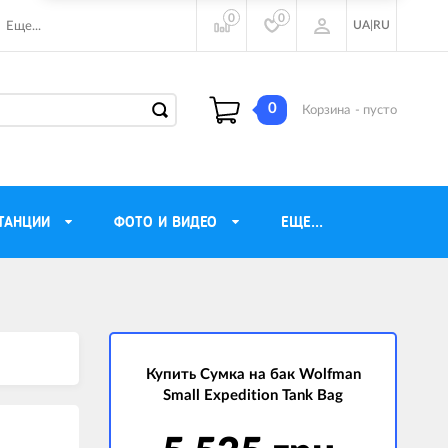
0
0
UA
|
RU
Еще...
0
Корзина
- пусто
ТАНЦИИ
ФОТО И ВИДЕО
ЕЩЕ...
ие наушники
Газовые обогреватели
Motorola
Инверторные генераторы
очного видения
Купить Сумка на бак Wolfman
Трехфазные генераторы
Small Expedition Tank Bag
ы
Источники бесперебойного питания
ры