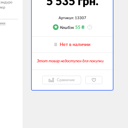
5 535 грн.
 эндуро
мер
гаджеты
 сумки
Артикул:
13307
ики
55
₴
Кешбэк
?
ранспорт
м
Нет в наличии
ехника
k (Внешние
Этот товар недоступен для покупки
оры)
ские GPS-
ы
Сравнение
авляемые модели