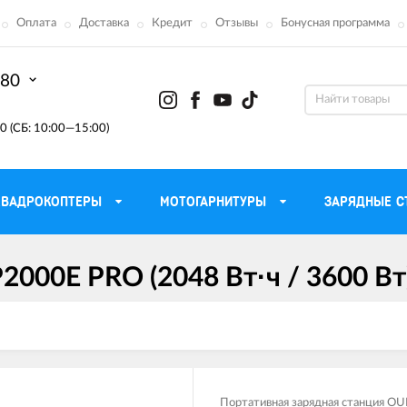
Оплата
Доставка
Кредит
Отзывы
Бонусная программа
-80
0 (СБ: 10:00—15:00)
КВАДРОКОПТЕРЫ
МОТОГАРНИТУРЫ
ЗАРЯДНЫЕ С
2000E PRO (2048 Вт·ч / 3600 Вт
Моторные масла для
ефона
Тактическ
мотоцикла
Радиостанции 
сумки
Трансмиссионные масла
Приборы н
аторы
Тормозная жидкость
Проектор
летные
Смазка и чистка цепи
Веб-каме
Портативная зарядная станция O