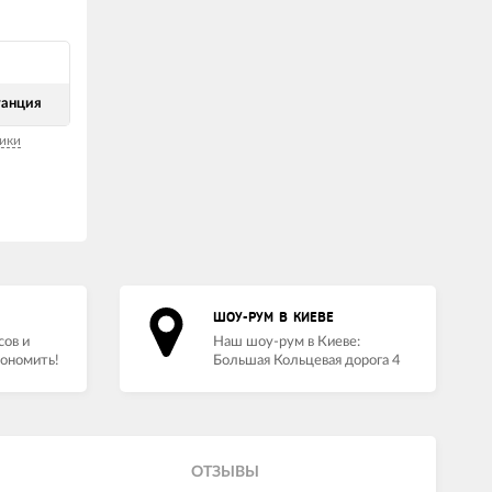
танция
ики
ШОУ-РУМ В КИЕВЕ
сов и
Наш шоу-рум в Киеве:
кономить!
Большая Кольцевая дорога 4
ОТЗЫВЫ