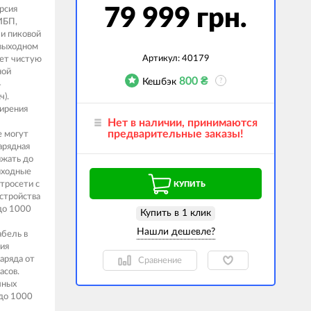
рсия
79 999 грн.
гаджеты
ИБП,
и пиковой
 сумки
 выходном
Артикул:
40179
ует чистую
ранспорт
ной
800
₴
Кешбэк
?
4
м
).
ирения
ехника
Нет в наличии, принимаются
предварительные заказы!
е могут
k (Внешние
арядная
оры)
яжать до
ыходные
ские GPS-
тросети с
КУПИТЬ
ы
стройства
авляемые модели
(до 1000
Купить в 1 клик
абель в
ния
заряда от
Сравнение
асов.
чных
 до 1000