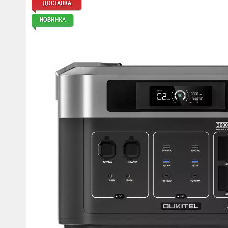
ДОСТАВКА
Мотокостюмы
Моточехлы
НОВИНКА
Противоугонные
Мотодождевики и бахилы
мото
Мотозащита
Мотозеркала
Термобелье, подшлемники,
Моторучки (гри
носки
Мотоэкипировка эндуро
Грузики руля
Функциональная одежда
Мото сумки Wol
эндуро
Тубус для инст
Защита рук
Авто GPS навигаторы
Диктофоны и р
Видеорегистраторы
Акустика