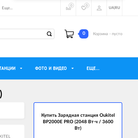
0
0
UA
|
RU
Еще...
0
Корзина
- пусто
ТАНЦИИ
ФОТО И ВИДЕО
ЕЩЕ...
)
ие наушники
Газовые обогреватели
Motorola
Инверторные генераторы
очного видения
Купить Зарядная станция Oukitel
Трехфазные генераторы
BP2000E PRO (2048 Вт·ч / 3600
ы
Источники бесперебойного питания
Вт)
ры
UKITEL