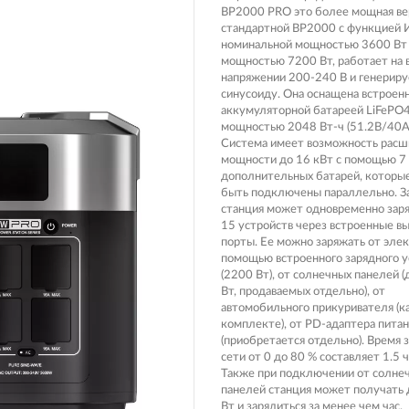
Вилочные масла
BP2000 PRO это более мощная ве
Носимые 
стандартной BP2000 с функцией 
Пропитки воздушного фильтра
номинальной мощностью 3600 Вт 
Рюкзаки и
мощностью 7200 Вт, работает на
 системы
Охлаждающая жидкость
напряжении 200-240 В и генерир
Электрот
синусоиду. Она оснащена встроен
Мотохимия
аккумуляторной батареей LiFePO
Умный до
мощностью 2048 Вт-ч (51.2В/40Ач
псы)
Система имеет возможность расш
Бытовая т
мощности до 16 кВт с помощью 7
дополнительных батарей, которы
PowerBan
быть подключены параллельно. З
fman для
аккумулят
станция может одновременно зар
15 устройств через встроенные в
Туристиче
порты. Ее можно заряжать от элек
навигатор
рументов
помощью встроенного зарядного у
Радиоупр
(2200 Вт), от солнечных панелей 
Вт, продаваемых отдельно), от
автомобильного прикуривателя (к
комплекте), от PD-адаптера пита
(приобретается отдельно). Время 
екордеры
сети от 0 до 80 % составляет 1.5 ч
Также при подключении от солне
панелей станция может получать
Вт и зарядиться за менее чем час.