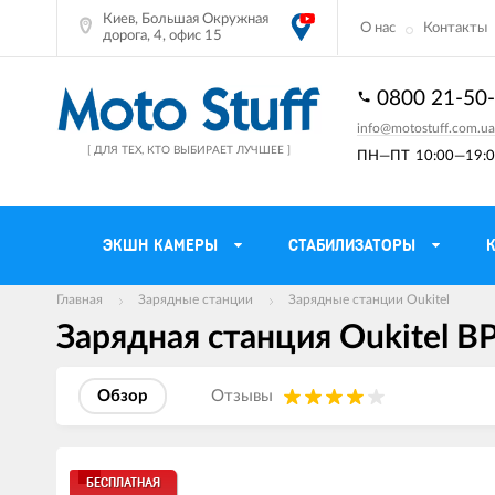
Киев, Большая Окружная
О нас
Контакты
дорога, 4, офис 15
0800 21-50
info@motostuff.com.ua
[ ДЛЯ ТЕХ, КТО ВЫБИРАЕТ ЛУЧШЕЕ ]
ПН—ПТ
10:00—19:0
ЭКШН КАМЕРЫ
СТАБИЛИЗАТОРЫ
Главная
Зарядные станции
Зарядные станции Oukitel
Зарядная станция Oukitel BP
Мотошлемы
Держатели тел
Мотоперчатки
Моторюкзаки и 
Обзор
Отзывы
Мотокуртки
Мото GPS навиг
Мотоштаны
Кофры мотоцик
Изображения
БЕСПЛАТНАЯ
товаров
Мотоботы
Сетки багажные