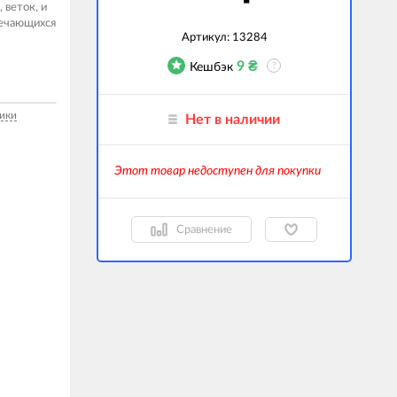
 веток, и
речающихся
гаджеты
Артикул:
13284
 сумки
9
₴
Кешбэк
?
ранспорт
ики
Нет в наличии
м
ехника
Этот товар недоступен для покупки
k (Внешние
оры)
ские GPS-
Сравнение
ы
авляемые модели