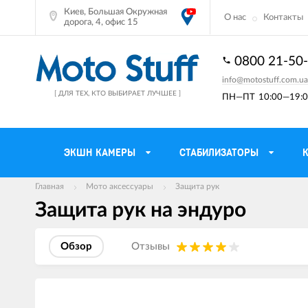
Киев, Большая Окружная
О нас
Контакты
дорога, 4, офис 15
0800 21-50
info@motostuff.com.ua
[ ДЛЯ ТЕХ, КТО ВЫБИРАЕТ ЛУЧШЕЕ ]
ПН—ПТ
10:00—19:0
ЭКШН КАМЕРЫ
СТАБИЛИЗАТОРЫ
Главная
Мото аксессуары
Защита рук
Защита рук на эндуро
Мотошлемы
Держатели тел
Мотоперчатки
Моторюкзаки и 
Обзор
Отзывы
Мотокуртки
Мото GPS навиг
Мотоштаны
Кофры мотоцик
Изображения
товаров
Мотоботы
Сетки багажные