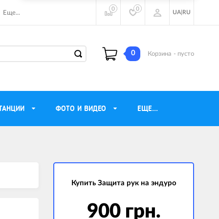
0
0
UA
|
RU
Еще...
0
Корзина
- пусто
ТАНЦИИ
ФОТО И ВИДЕО
ЕЩЕ...
ие наушники
Газовые обогреватели
Motorola
Инверторные генераторы
очного видения
Купить Защита рук на эндуро
Трехфазные генераторы
ы
Источники бесперебойного питания
900 грн.
ры