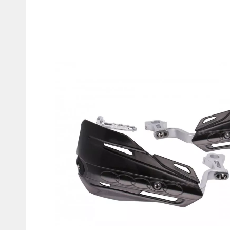
Мотокостюмы
Моточехлы
Противоугонные
Мотодождевики и бахилы
мото
Мотозащита
Мотозеркала
Термобелье, подшлемники,
Моторучки (гри
носки
Мотоэкипировка эндуро
Грузики руля
Функциональная одежда
Мото сумки Wol
эндуро
Тубус для инст
Защита рук
Авто GPS навигаторы
Диктофоны и р
Видеорегистраторы
Акустика