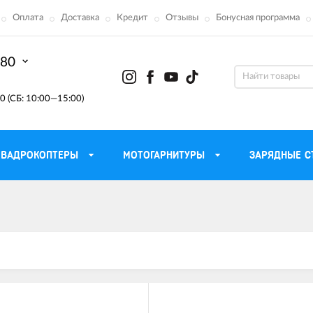
Оплата
Доставка
Кредит
Отзывы
Бонусная программа
-80
0 (СБ: 10:00—15:00)
КВАДРОКОПТЕРЫ
МОТОГАРНИТУРЫ
ЗАРЯДНЫЕ С
Моторные масла для
ефона
Тактическ
мотоцикла
Радиостанции 
сумки
Трансмиссионные масла
Приборы н
аторы
Тормозная жидкость
Проектор
летные
Смазка и чистка цепи
Веб-каме