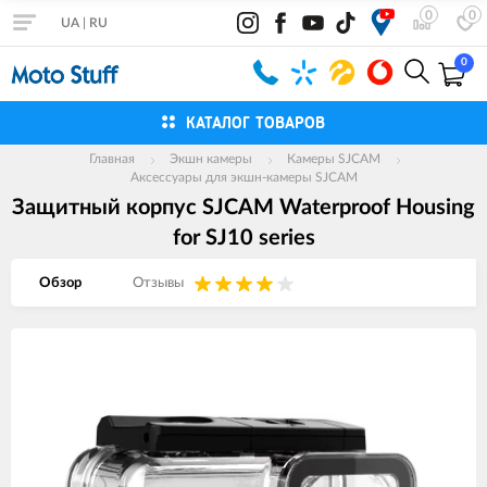
0
0
UA
|
RU
0
КАТАЛОГ ТОВАРОВ
Главная
Экшн камеры
Камеры SJCAM
Аксессуары для экшн-камеры SJCAM
Защитный корпус SJCAM Waterproof Housing
for SJ10 series
Обзор
Отзывы
Изображения
товаров