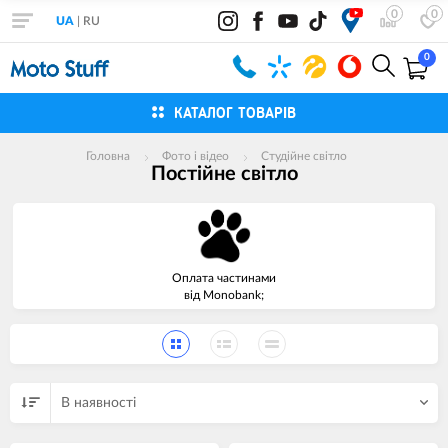
0
0
UA
|
RU
0
КАТАЛОГ ТОВАРІВ
Головна
Фото і відео
Студійне світло
Постійне світло
Оплата частинами
від Monobank;
В наявності