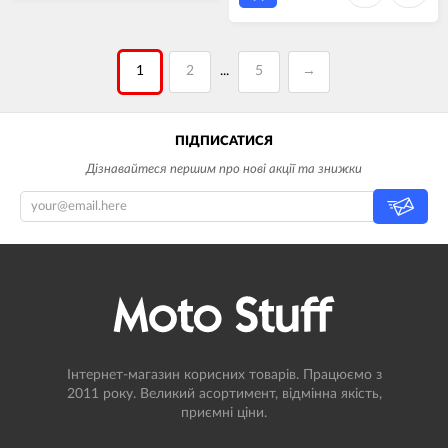
1
2
5
→
...
ПІДПИСАТИСЯ
Дізнавайтеся першим про нові акції та знижки
Інтернет-магазин корисних товарів. Працюємо з
2011 року. Великий асортимент, відмінна якість,
приємні ціни.