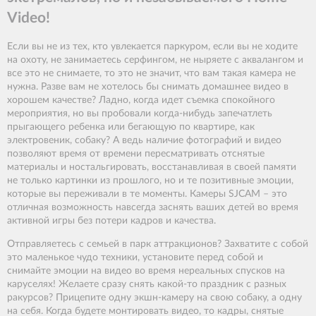
Video!
Если вы не из тех, кто увлекается паркуром, если вы не ходите
на охоту, не занимаетесь серфингом, не ныряете с аквалангом и
все это не снимаете, то это не значит, что вам такая камера не
нужна. Разве вам не хотелось бы снимать домашнее видео в
хорошем качестве? Ладно, когда идет съемка спокойного
мероприятия, но вы пробовали когда-нибудь запечатлеть
прыгающего ребенка или бегающую по квартире, как
электровеник, собаку? А ведь наличие фотографий и видео
позволяют время от времени пересматривать отснятые
материалы и ностальгировать, восстанавливая в своей памяти
не только картинки из прошлого, но и те позитивные эмоции,
которые вы переживали в те моменты. Камеры SJCAM – это
отличная возможность навсегда заснять ваших детей во время
активной игры без потери кадров и качества.
Отправляетесь с семьей в парк аттракционов? Захватите с собой
это маленькое чудо техники, установите перед собой и
снимайте эмоции на видео во время нереальных спусков на
каруселях! Желаете сразу снять какой-то праздник с разных
ракурсов? Прицепите одну экшн-камеру на свою собаку, а одну
на себя. Когда будете монтировать видео, то кадры, снятые