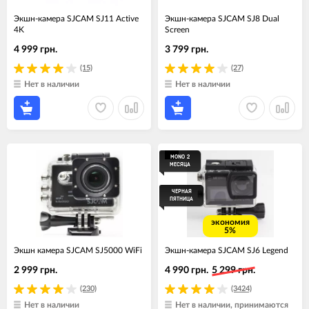
Экшн-камера SJCAM SJ11 Active
Экшн-камера SJCAM SJ8 Dual
4K
Screen
4 999 грн.
3 799 грн.
(15)
(27)
Нет в наличии
Нет в наличии
MONO 2
МЕСЯЦА
ЧЕРНАЯ
ПЯТНИЦА
экономия
5%
Экшн камера SJCAM SJ5000 WiFi
Экшн-камера SJCAM SJ6 Legend
2 999 грн.
4 990 грн.
5 299 грн.
(230)
(3424)
Нет в наличии
Нет в наличии, принимаются