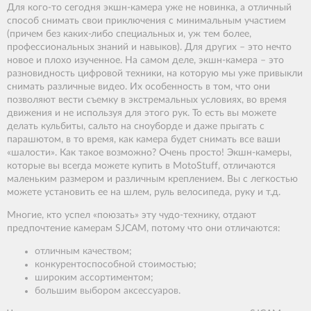
Для кого-то сегодня экшн-камера уже не новинка, а отличный
способ снимать свои приключения с минимальным участием
(причем без каких-либо специальных и, уж тем более,
профессиональных знаний и навыков). Для других – это нечто
новое и плохо изученное. На самом деле, экшн-камера – это
разновидность цифровой техники, на которую мы уже привыкли
снимать различные видео. Их особенность в том, что они
позволяют вести съемку в экстремальных условиях, во время
движения и не используя для этого рук. То есть вы можете
делать кульбиты, сальто на сноуборде и даже прыгать с
парашютом, в то время, как камера будет снимать все ваши
«шалости». Как такое возможно? Очень просто! Экшн-камеры,
которые вы всегда можете купить в MotoStuff, отличаются
маленьким размером и различным креплением. Вы с легкостью
можете установить ее на шлем, руль велосипеда, руку и т.д.
Многие, кто успел «поюзать» эту чудо-технику, отдают
предпочтение камерам SJCAM, потому что они отличаются:
отличным качеством;
конкурентоспособной стоимостью;
широким ассортиментом;
большим выбором аксессуаров.