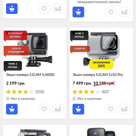
предварительные заказы!
БЕСПЛАТНАЯ
MONO 3
ДОСТАВКА
МЕСЯЦА
ГОРЯЧЕЕ
ПОДАРОК
ПРЕДЛОЖЕНИЕ
экономия
MONO 2
26%
МЕСЯЦА
Экшн-камера SJCAM SJ4000
Экшн-камера SJCAM SJ10 Pro
2 199 грн.
7 499 грн.
10 199 грн.
(3731)
(627)
Нет в наличии
Нет в наличии