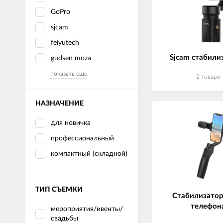
LED лампы головного света
Наушники
GoPro
sjcam
feiyutech
Sjcam стабили
gudsen moza
показать еще
2 товара
НАЗНАЧЕНИЕ
для новичка
профессиональный
компактный (складной)
ТИП СЪЕМКИ
Стабилизатор
телефон
мероприятия/ивенты/
свадьбы