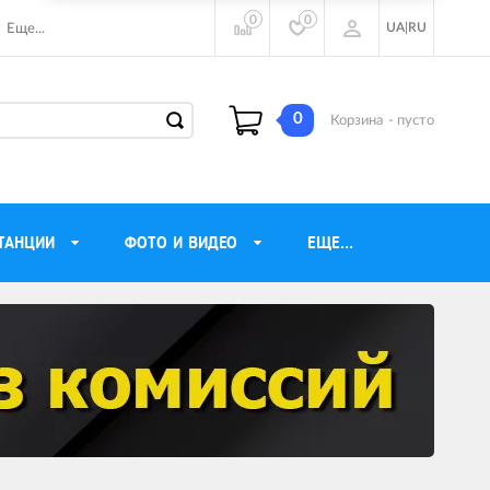
0
0
UA
|
RU
Еще...
0
Корзина
- пусто
ТАНЦИИ
ФОТО И ВИДЕО
ЕЩЕ...
ие наушники
Газовые обогреватели
Motorola
Инверторные генераторы
очного видения
Трехфазные генераторы
ы
Источники бесперебойного питания
ры