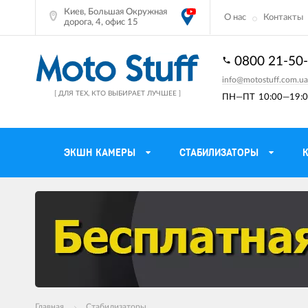
Киев, Большая Окружная
О нас
Контакты
дорога, 4, офис 15
0800 21-50
info@motostuff.com.ua
[ ДЛЯ ТЕХ, КТО ВЫБИРАЕТ ЛУЧШЕЕ ]
ПН—ПТ
10:00—19:0
ЭКШН КАМЕРЫ
СТАБИЛИЗАТОРЫ
Мотошлемы
Держатели тел
Мотоперчатки
Моторюкзаки и 
Мотокуртки
Мото GPS навиг
Мотоштаны
Кофры мотоцик
Главная
Мотоботы
Стабилизаторы
Сетки багажные