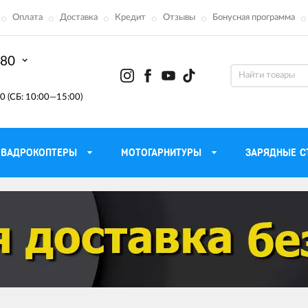
Оплата
Доставка
Кредит
Отзывы
Бонусная программа
-80
0 (СБ: 10:00—15:00)
КВАДРОКОПТЕРЫ
МОТОГАРНИТУРЫ
ЗАРЯДНЫЕ С
Моторные масла для
ефона
Тактическ
мотоцикла
Радиостанции 
сумки
Трансмиссионные масла
Приборы н
аторы
Тормозная жидкость
Проектор
летные
Смазка и чистка цепи
Веб-каме