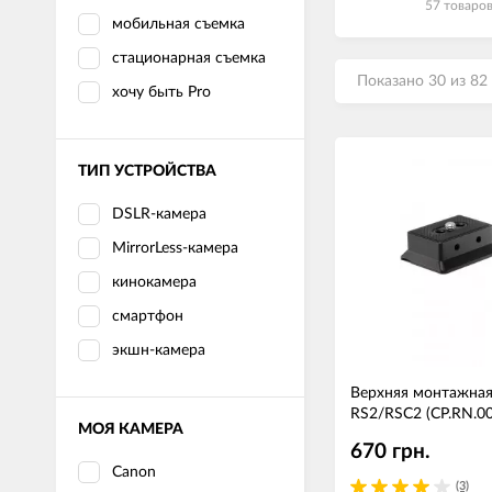
57 товаро
мобильная съемка
стационарная съемка
Показано 30 из 82
хочу быть Pro
ТИП УСТРОЙСТВА
DSLR-камера
MirrorLess-камера
кинокамера
смартфон
экшн-камера
Верхняя монтажная
RS2/RSC2 (CP.RN.0
МОЯ КАМЕРА
670 грн.
Canon
(3)