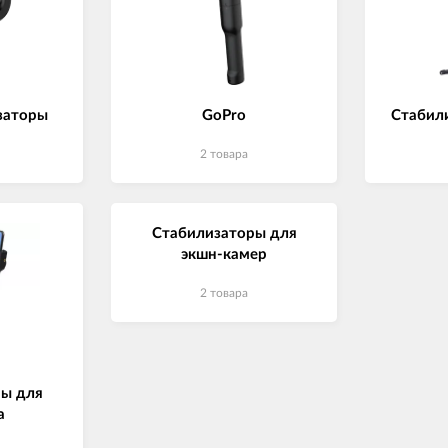
заторы
GoPro
Стабил
2 товара
Стабилизаторы для
экшн-камер
2 товара
ы для
а