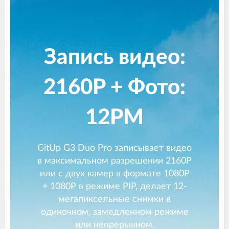
Запись видео:
2160P + Фото:
12PM
GitUp G3 Duo Pro записывает видео
в максимальном разрешении 2160P
или с двух камер в формате 1080P
+ 1080P в режиме PIP, делает 12-
мегапиксельные снимки в
одиночном, замедленном режиме
или непрерывном.