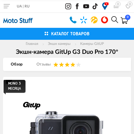
0
0
UA
|
RU
0
КАТАЛОГ ТОВАРОВ
Главная
Экшн камеры
Камеры GitUP
Экшн-камера GitUp G3 Duo Pro 170°
Обзор
Отзывы
Изображения
MONO 3
МЕСЯЦА
товаров