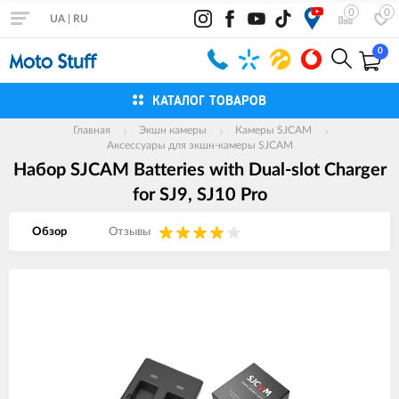
0
0
UA
|
RU
0
КАТАЛОГ ТОВАРОВ
Главная
Экшн камеры
Камеры SJCAM
Аксессуары для экшн-камеры SJCAM
Набор SJCAM Batteries with Dual-slot Charger
for SJ9, SJ10 Pro
Обзор
Отзывы
Изображения
товаров