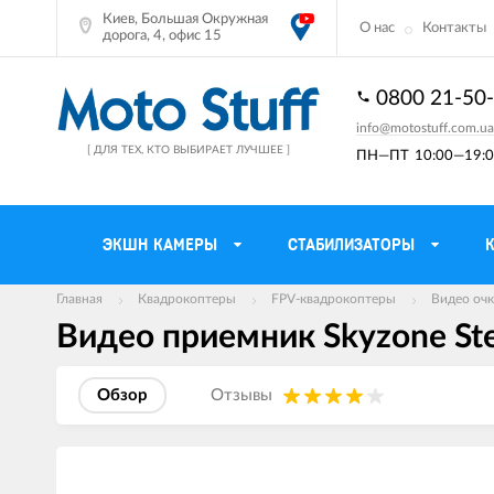
Киев, Большая Окружная
О нас
Контакты
дорога, 4, офис 15
0800 21-50
info@motostuff.com.ua
[ ДЛЯ ТЕХ, КТО ВЫБИРАЕТ ЛУЧШЕЕ ]
ПН—ПТ
10:00—19:0
ЭКШН КАМЕРЫ
СТАБИЛИЗАТОРЫ
Главная
Квадрокоптеры
FPV-квадрокоптеры
Видео очк
Видео приемник Skyzone Stea
Мотошлемы
Держатели тел
Мотоперчатки
Моторюкзаки и 
Обзор
Отзывы
Мотокуртки
Мото GPS навиг
Мотоштаны
Кофры мотоцик
Изображения
товаров
Мотоботы
Сетки багажные