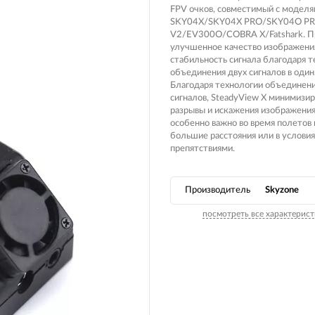
Вилочные масла
FPV очков, совместимый с модел
Носимые 
SKY04X/SKY04X PRO/SKY04O P
Пропитки воздушного фильтра
V2/EV300O/COBRA X/Fatshark. П
Рюкзаки и
улучшенное качество изображени
 системы
Охлаждающая жидкость
стабильность сигнала благодаря 
Электрот
объединения двух сигналов в один
Мотохимия
Благодаря технологии объединени
Умный до
сигналов, SteadyView X минимизи
псы)
разрывы и искажения изображения
Бытовая т
особенно важно во время полетов 
большие расстояния или в условия
PowerBan
препятствиями.
fman для
аккумулят
Туристиче
навигатор
рументов
Производитель
Skyzone
Радиоупр
посмотреть все характерист
екордеры