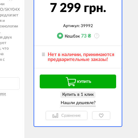
ями
7 299 грн.
гаджеты
RO/SKY04X
редлагает
 сумки
я и
Артикул:
39992
технологии
ранспорт
.
73
₴
Кешбэк
?
я двух
м
рует
, что
ехника
на
Нет в наличии, принимаются
предварительные заказы!
х с
k (Внешние
оры)
ские GPS-
КУПИТЬ
ы
авляемые модели
ики
Купить в 1 клик
Сравнение