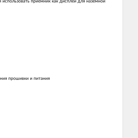
и использовать приемник как дисплей для наземной
ения прошивки и питания