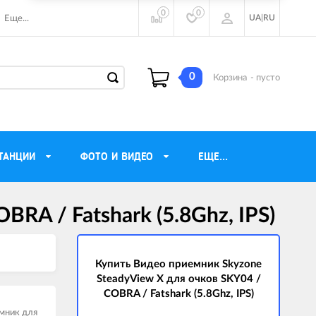
0
0
UA
|
RU
Еще...
0
Корзина
- пусто
ТАНЦИИ
ФОТО И ВИДЕО
ЕЩЕ...
RA / Fatshark (5.8Ghz, IPS)
ие наушники
Газовые обогреватели
Motorola
Инверторные генераторы
очного видения
Купить Видео приемник Skyzone
Трехфазные генераторы
SteadyView X для очков SKY04 /
ы
Источники бесперебойного питания
COBRA / Fatshark (5.8Ghz, IPS)
ры
мник для