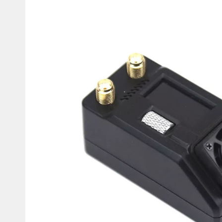
Мотокостюмы
Моточехлы
Противоугонные
Мотодождевики и бахилы
мото
Мотозащита
Мотозеркала
Термобелье, подшлемники,
Моторучки (гри
носки
Мотоэкипировка эндуро
Грузики руля
Функциональная одежда
Мото сумки Wol
эндуро
Тубус для инст
Защита рук
Авто GPS навигаторы
Диктофоны и р
Видеорегистраторы
Акустика