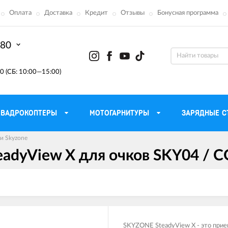
Оплата
Доставка
Кредит
Отзывы
Бонусная программа
-80
0 (СБ: 10:00—15:00)
КВАДРОКОПТЕРЫ
МОТОГАРНИТУРЫ
ЗАРЯДНЫЕ С
и Skyzone
dyView X для очков SKY04 / COB
Моторные масла для
ефона
Тактическ
мотоцикла
Радиостанции 
сумки
Трансмиссионные масла
Приборы н
аторы
Тормозная жидкость
Проектор
летные
Смазка и чистка цепи
Веб-каме
SKYZONE SteadyView X - это прие