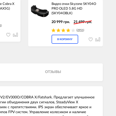
e Cobra X
Видео очки Skyzone SKY04O
RAX5G)
PRO OLED 5.8G HD
(SKY04OBLK)
20 999 грн.
21 499 грн.
1)
(2951)
В КОРЗИНУ
ОТЗЫВЫ
V2/EV300O/COBRA X/Fatshark. Предлагает улучшенное
гии объединения двух сигналов, SteadyView X
ях с препятствиями. IPS экран обеспечивает яркое и
ипов FPV систем. Управление колесиком и наличие