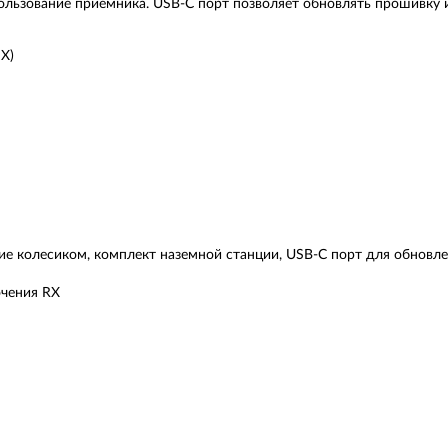
льзование приемника. USB-C порт позволяет обновлять прошивку 
 X)
ние колесиком, комплект наземной станции, USB-C порт для обновл
ючения RX