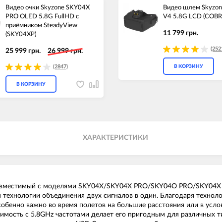
Видео очки Skyzone SKY04X
Видео шлем Skyzon
PRO OLED 5.8G FullHD с
V4 5.8G LCD (COB
приёмником SteadyView
11 799 грн.
(SKY04XP)
(252
25 999 грн.
26 999 грн.
(2847)
В КОРЗИНУ
В КОРЗИНУ
ХАРАКТЕРИСТИКИ
 совместимый с моделями SKY04X/SKY04X PRO/SKY04O PRO/SKY04X 
 технологии объединения двух сигналов в один. Благодаря техноло
бенно важно во время полетов на большие расстояния или в услови
имость с 5.8GHz частотами делает его пригодным для различных т