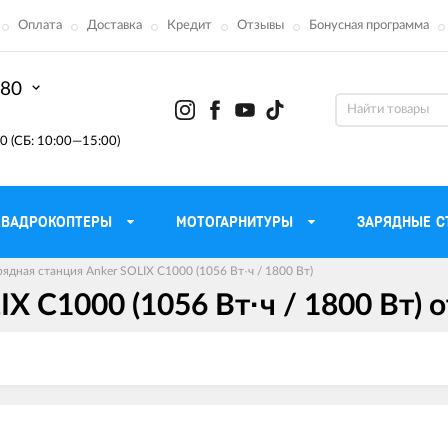
Оплата
Доставка
Кредит
Отзывы
Бонусная программа
-80
0 (СБ: 10:00—15:00)
КВАДРОКОПТЕРЫ
МОТОГАРНИТУРЫ
ЗАРЯДНЫЕ С
рядная станция Anker SOLIX C1000 (1056 Вт·ч / 1800 Вт)
IX C1000 (1056 Вт·ч / 1800 Вт) 
Моторные масла для
ефона
Тактическ
мотоцикла
Радиостанции 
сумки
Трансмиссионные масла
Приборы н
аторы
Тормозная жидкость
Проектор
летные
Смазка и чистка цепи
Веб-каме