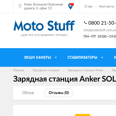
Киев, Большая Окружная
О нас
Контакты
дорога, 4, офис 15
0800 21-50
info@motostuff.com.ua
[ ДЛЯ ТЕХ, КТО ВЫБИРАЕТ ЛУЧШЕЕ ]
ПН—ПТ
10:00—19:0
ЭКШН КАМЕРЫ
СТАБИЛИЗАТОРЫ
Главная
Зарядные станции
Зарядные станции Anker
За
Зарядная станция Anker SOL
Мотошлемы
Держатели тел
Мотоперчатки
Моторюкзаки и 
Обзор
Отзывы (
0
)
Мотокуртки
Мото GPS навиг
Мотоштаны
Кофры мотоцик
Мотоботы
Сетки багажные