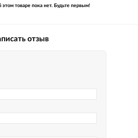
Вилочные масла
 этом товаре пока нет. Будьте первым!
Носимые 
Пропитки воздушного фильтра
Рюкзаки и
 системы
Охлаждающая жидкость
Электрот
Мотохимия
писать отзыв
Умный до
псы)
Бытовая т
PowerBan
fman для
аккумулят
Туристиче
навигатор
рументов
Радиоупр
екордеры