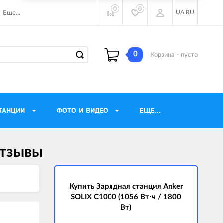
0
0
UA
|
RU
Еще...
0
Корзина
- пусто
ТАНЦИИ
ФОТО И ВИДЕО
ЕЩЕ...
отзывы
ие наушники
Газовые обогреватели
Motorola
Инверторные генераторы
очного видения
Купить Зарядная станция Anker
Трехфазные генераторы
SOLIX C1000 (1056 Вт·ч / 1800
ы
Источники бесперебойного питания
Вт)
ры