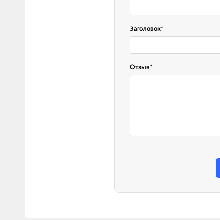
LED лампы головного света
Наушники
Заголовок
*
Отзыв
*