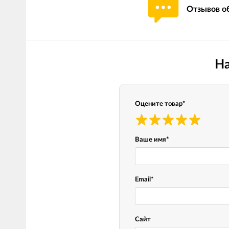
Отзывов об
Мотокостюмы
Моточехлы
Противоугонные
Мотодождевики и бахилы
мото
Мотозащита
Мотозеркала
На
Термобелье, подшлемники,
Моторучки (гри
носки
Мотоэкипировка эндуро
Грузики руля
Оцените товар
*
Функциональная одежда
Мото сумки Wol
эндуро
Тубус для инст
Ваше имя
*
Защита рук
Email
*
Авто GPS навигаторы
Диктофоны и р
Видеорегистраторы
Акустика
Сайт