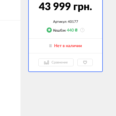
43 999 грн.
гаджеты
 сумки
Артикул:
40177
ранспорт
440
₴
Кешбэк
?
м
ехника
Нет в наличии
k (Внешние
оры)
Сравнение
ские GPS-
ы
авляемые модели