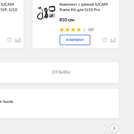
л SJCAM
Комплект с рамкой SJCAM
 SJ9, SJ10
Frame Kit для SJ10 Pro
810 грн.
(24)
В КОРЗИНУ
ОТЗЫВЫ
я пыли.