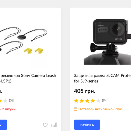
 ремешков Sony Camera Leash
Защитная рамка SJCAM Prote
-LSP1)
for SJ9-series
.
405 грн.
(58)
(9)
ь 2 штуки
Осталось несколько штук
Ь
КУПИТЬ