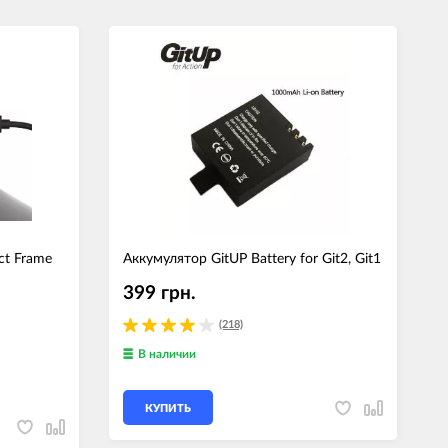
ct Frame
Аккумулятор GitUP Battery for Git2, Git1
А
399 грн.
(218)
В наличии
КУПИТЬ