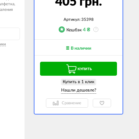
405 грн.
алфетка,
гаджеты
даления
 сумки
Артикул:
35398
4
₴
Кешбэк
?
ранспорт
м
ики
В наличии
ехника
k (Внешние
КУПИТЬ
оры)
ские GPS-
Купить в 1 клик
ы
авляемые модели
Сравнение