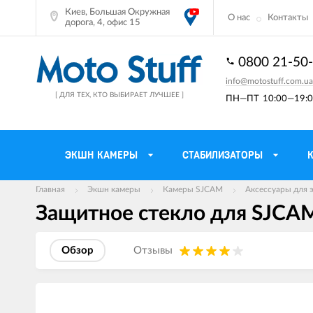
Киев, Большая Окружная
О нас
Контакты
дорога, 4, офис 15
0800 21-50
info@motostuff.com.ua
[ ДЛЯ ТЕХ, КТО ВЫБИРАЕТ ЛУЧШЕЕ ]
ПН—ПТ
10:00—19:0
ЭКШН КАМЕРЫ
СТАБИЛИЗАТОРЫ
Главная
Экшн камеры
Камеры SJCAM
Аксессуары для
Защитное стекло для SJCAM
Мотошлемы
Держатели тел
Мотоперчатки
Моторюкзаки и 
Обзор
Отзывы
Мотокуртки
Мото GPS навиг
Мотоштаны
Кофры мотоцик
Изображения
товаров
Мотоботы
Сетки багажные