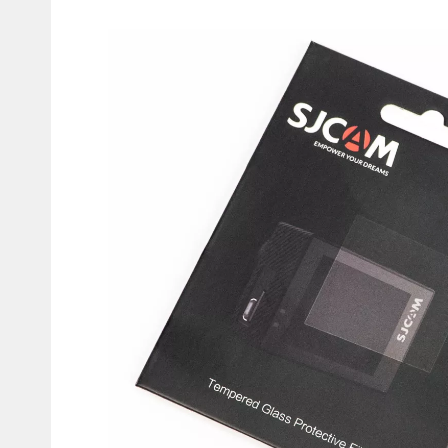
Мотокостюмы
Моточехлы
Противоугонные
Мотодождевики и бахилы
мото
Мотозащита
Мотозеркала
Термобелье, подшлемники,
Моторучки (гри
носки
Мотоэкипировка эндуро
Грузики руля
Функциональная одежда
Мото сумки Wol
эндуро
Тубус для инст
Защита рук
Авто GPS навигаторы
Диктофоны и р
Видеорегистраторы
Акустика