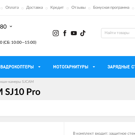
Оплата
Доставка
Кредит
Отзывы
Бонусная программа
-80
0 (СБ: 10:00—15:00)
КВАДРОКОПТЕРЫ
МОТОГАРНИТУРЫ
ЗАРЯДНЫЕ С
 экшн-камеры SJCAM
 SJ10 Pro
Моторные масла для
ефона
Тактическ
мотоцикла
Радиостанции 
сумки
Трансмиссионные масла
Приборы н
аторы
Тормозная жидкость
Проектор
летные
Смазка и чистка цепи
Веб-каме
В комплект входит: защитное сте