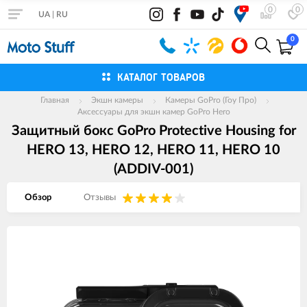
0
0
UA
|
RU
0
КАТАЛОГ ТОВАРОВ
Главная
Экшн камеры
Камеры GoPro (Гоу Про)
Аксессуары для экшн камер GoPro Hero
Защитный бокс GoPro Protective Housing for
HERO 13, HERO 12, HERO 11, HERO 10
(ADDIV-001)
Обзор
Отзывы
Изображения
товаров