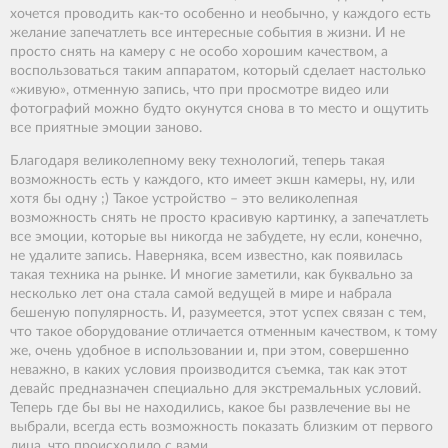
хочется проводить как-то особенно и необычно, у каждого есть
желание запечатлеть все интересные события в жизни. И не
просто снять на камеру с не особо хорошим качеством, а
воспользоваться таким аппаратом, который сделает настолько
«живую», отменную запись, что при просмотре видео или
фотографий можно будто окунутся снова в то место и ощутить
все приятные эмоции заново.
Благодаря великолепному веку технологий, теперь такая
возможность есть у каждого, кто имеет экшн камеры, ну, или
хотя бы одну ;) Такое устройство – это великолепная
возможность снять не просто красивую картинку, а запечатлеть
все эмоции, которые вы никогда не забудете, ну если, конечно,
не удалите запись. Наверняка, всем известно, как появилась
такая техника на рынке. И многие заметили, как буквально за
несколько лет она стала самой ведущей в мире и набрала
бешеную популярность. И, разумеется, этот успех связан с тем,
что такое оборудование отличается отменным качеством, к тому
же, очень удобное в использовании и, при этом, совершенно
неважно, в каких условия производится съемка, так как этот
девайс предназначен специально для экстремальных условий.
Теперь где бы вы не находились, какое бы развлечение вы не
выбрали, всегда есть возможность показать близким от первого
лица, что происходило с вами.