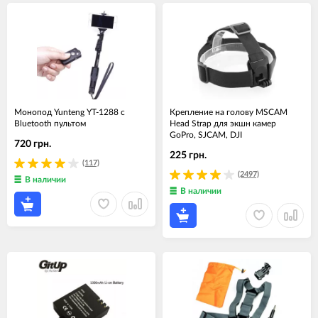
Монопод Yunteng YT-1288 с
Крепление на голову MSCAM
Bluetooth пультом
Head Strap для экшн камер
GoPro, SJCAM, DJI
720 грн.
225 грн.
(117)
(2497)
В наличии
В наличии