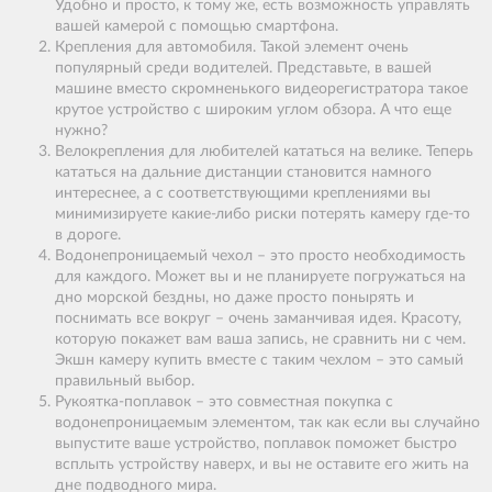
Удобно и просто, к тому же, есть возможность управлять
вашей камерой с помощью смартфона.
Крепления для автомобиля. Такой элемент очень
популярный среди водителей. Представьте, в вашей
машине вместо скромненького видеорегистратора такое
крутое устройство с широким углом обзора. А что еще
нужно?
Велокрепления для любителей кататься на велике. Теперь
кататься на дальние дистанции становится намного
интереснее, а с соответствующими креплениями вы
минимизируете какие-либо риски потерять камеру где-то
в дороге.
Водонепроницаемый чехол – это просто необходимость
для каждого. Может вы и не планируете погружаться на
дно морской бездны, но даже просто понырять и
поснимать все вокруг – очень заманчивая идея. Красоту,
которую покажет вам ваша запись, не сравнить ни с чем.
Экшн камеру купить вместе с таким чехлом – это самый
правильный выбор.
Рукоятка-поплавок – это совместная покупка с
водонепроницаемым элементом, так как если вы случайно
выпустите ваше устройство, поплавок поможет быстро
всплыть устройству наверх, и вы не оставите его жить на
дне подводного мира.