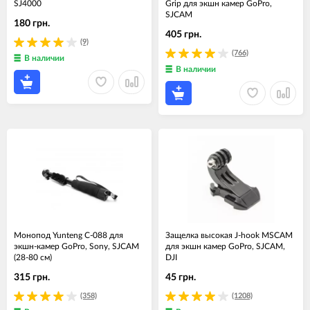
SJ4000
Grip для экшн камер GoPro,
SJCAM
180 грн.
405 грн.
(9)
(766)
В наличии
В наличии
Монопод Yunteng С-088 для
Защелка высокая J-hook MSCAM
экшн-камер GoPro, Sony, SJCAM
для экшн камер GoPro, SJCAM,
(28-80 см)
DJI
315 грн.
45 грн.
(358)
(1208)