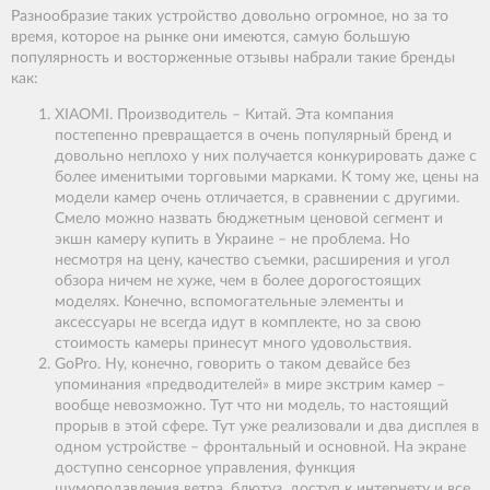
Разнообразие таких устройство довольно огромное, но за то
время, которое на рынке они имеются, самую большую
популярность и восторженные отзывы набрали такие бренды
как:
XIAOMI. Производитель – Китай. Эта компания
постепенно превращается в очень популярный бренд и
довольно неплохо у них получается конкурировать даже с
более именитыми торговыми марками. К тому же, цены на
модели камер очень отличается, в сравнении с другими.
Смело можно назвать бюджетным ценовой сегмент и
экшн камеру купить в Украине – не проблема. Но
несмотря на цену, качество съемки, расширения и угол
обзора ничем не хуже, чем в более дорогостоящих
моделях. Конечно, вспомогательные элементы и
аксессуары не всегда идут в комплекте, но за свою
стоимость камеры принесут много удовольствия.
GoPro. Ну, конечно, говорить о таком девайсе без
упоминания «предводителей» в мире экстрим камер –
вообще невозможно. Тут что ни модель, то настоящий
прорыв в этой сфере. Тут уже реализовали и два дисплея в
одном устройстве – фронтальный и основной. На экране
доступно сенсорное управления, функция
шумоподавления ветра, блютуз, доступ к интернету и все