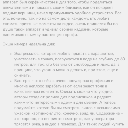
аппарат, был серфингистом и для того, чтобы поделиться
впечатлениями и показать своим близким, как он покоряет
водные вершины, начал продумывать удобное устройство. Все
это, конечно, так, но на самом деле, каждому, кто любит
снимать приятные моменты на видео, очень пришелся бы по
душе такой аппарат и удивил своими кадрами, которые
напоминают съемку настоящего профи.
Экшн камера идеальна для:
Экстремалов, которые любят: прыгать с парашютом,
участвовать в гонках, погружаться в воду на глубину до 60
метров, для тех, кто без ума от сноубордов и лыж, да, в
принципе, что угодно можно делать и, при этом, еще и
снимать.
Блогеры – это сейчас очень популярная профессия и
многие неплохо зарабатывают, если знают толк в
качественном контенте. Снимать можно что угодно,
авторы создают ролики для подписчиков и радуют
какими-то интересными идеями для съемки. А теперь
подумайте, хотели бы вы смотреть видео с невыносимо
ужасной картинкой? Это, конечно, вряд ли. Содержание –
это хорошо, но неприятно смотреть, как у оператора
трясется рука, а видео в помехах. Для таких людей купить