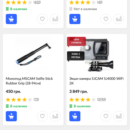
(652)
(45)
В наличии
Нет в наличии
ЦЕНА
СНИЖЕНА
MONO 2
МЕСЯЦА
Монопод MSCAM Selfie Stick
Экшн-камера SJCAM SJ4000 WiFi
Rubber Grip (28-94см)
2K
450 грн.
3 849 грн.
(72)
(3745)
В наличии
В наличии