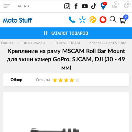
0
0
UA
|
RU
0
КАТАЛОГ ТОВАРОВ
Главная
Экшн камеры
Камеры SJCAM
Крепления для SJCAM
Крепление на раму MSCAM Roll Bar Mount
для экшн камер GoPro, SJCAM, DJI (30 - 49
мм)
Обзор
Отзывы
Изображения
товаров