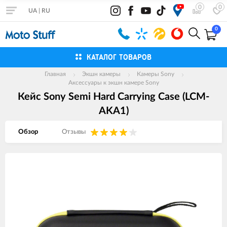
0
0
UA
|
RU
0
КАТАЛОГ ТОВАРОВ
Главная
Экшн камеры
Камеры Sony
Аксессуары к экшн камере Sony
Кейс Sony Semi Hard Carrying Case (LCM-
AKA1)
Обзор
Отзывы
Изображения
товаров