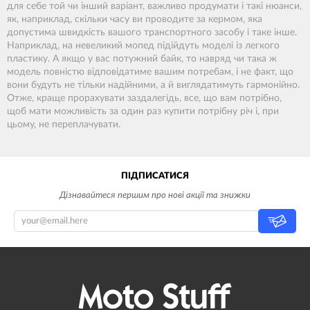
для себе той чи інший варіант, важливо продумати і такі нюанси,
як, наприклад, скільки часу ви проводите за кермом, яка
допустима швидкість вашого транспортного засобу і таке інше.
Наприклад, на невеликий мопед підійдуть моделі із легкого
пластику. А якщо у вас потужний байк, то навряд чи така ж
модель повністю відповідатиме вашим потребам, і не факт, що
вони будуть не тільки надійними, а й виглядатимуть гармонійно.
Отже, краще прорахувати заздалегідь, все, що вам потрібно,
щоб мати можливість за один раз купити потрібну річ і, при
цьому, не переплачувати.
ПІДПИСАТИСЯ
Дізнавайтеся першим про нові акції та знижки