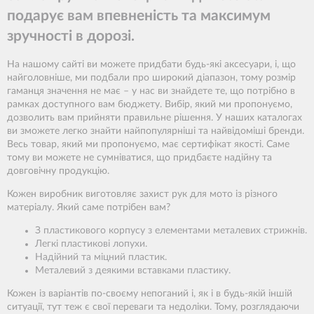
подарує вам впевненість та максимум
зручності в дорозі.
На нашому сайті ви можете придбати будь-які аксесуари, і, що
найголовніше, ми подбали про широкий діапазон, тому розмір
гаманця значення не має – у нас ви знайдете те, що потрібно в
рамках доступного вам бюджету. Вибір, який ми пропонуємо,
дозволить вам прийняти правильне рішення. У наших каталогах
ви зможете легко знайти найпопулярніші та найвідоміші бренди.
Весь товар, який ми пропонуємо, має сертифікат якості. Саме
тому ви можете не сумніватися, що придбаєте надійну та
довговічну продукцію.
Кожен виробник виготовляє захист рук для мото із різного
матеріалу. Який саме потрібен вам?
З пластикового корпусу з елементами металевих стрижнів.
Легкі пластикові лопухи.
Надійний та міцний пластик.
Металевий з деякими вставками пластику.
Кожен із варіантів по-своєму непоганий і, як і в будь-якій іншій
ситуації, тут теж є свої переваги та недоліки. Тому, розглядаючи