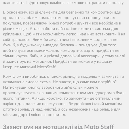
властивість і відштовхує каміння, яке може потрапити на шляху.
В основному, всі ці елементи для безпечної та комфортної їзди
продаються цілим комплектом, що суттєво спрощує життя
покупцям, позбавляючи їхньої потреби шукати все необхідне в
різних місцях. У такі набори найчастіше входить система для
кріплення, щоб мати можливість легко і надійно встановити її на
свій транспорт. Яким би акуратним і впевненим водіям ви не
були б, у будь-якому випадку, безпека – понад усе. Для того,
щоб почуватися максимально комфортно, варто придбати не
тільки крутий байк, а й усілякі допоміжні аксесуари, у тому числі
й захист рук на мотоцикл. Придбати ви можете у нашому
інтернет-магазині MotoStaff.
Крім фірми виробника, є також різниця в моделях – замкнута та
незамкнена силова схема. Не знаєте, що саме вам потрібно?
Натиснувши кнопку зворотного зв'язку, ви можете
проконсультуватися з нашим компетентним менеджером з будь-
якого питання. А якщо коротко, то замкнута - це оптимальний
варіант для далеких пересуваннь і бездоріжжя (такий механізм
істотно збільшує надійність), а ось незамкнена - це більше для
міських доріг і якісного покриття.
Захист рук на мотоциклі від Moto Staff