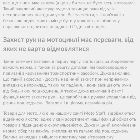
все, що з ним має зв'язок (а це як би там не було весь мотоцикл).
Такий важливий аксесуар чудово захищає руки від усіх
несприятливих погодних умов. Всі елементи, які пов'язані з
безпекою водія, мають місце бути у кожного, особливо у
справжнього цінителя швидкості і їзди з вітерцем.
Захист рук на мотоциклі має переваги, від
яких не варто відмовлятися
Такий елемент безпеки, в першу чергу, відповідає за збереження
важеля, керма, а також за решту деталей, які безпосередньо
пов'язані з керуванням транспортним засобом. Дуже важливо,
що такий аксесуар - досить надійний захист при неприємних
випадках, наприклад, таких як падіння, - вони захищають руки
від будь-яких пошкоджень. А також дуже важливий факт і
функція мото захисту рук – це запобігання ручкам управління від
різних пошкоджень. Загалом і в цілому, незамінна річ.
Товари для мото, які є на нашому сайті Moto Staff, відрізняються
відмінною якістю, адже у свій асортимент наші фахівці обирають
товари з підвищеною скрупульозністю. Дуже міцний алюмінієвий
каркас оберігає важіль, зчеплення та гальмо від пошкоджень.
Велика накладка з міцного пластику має вітрозахисну