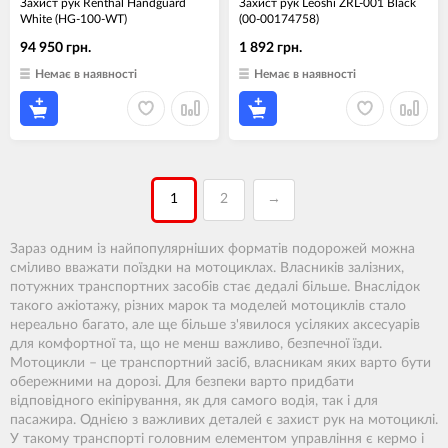
Захист рук Renthal Handguard
Захист рук Leoshi ZRL-001 Black
White (HG-100-WT)
(00-00174758)
94 950 грн.
1 892 грн.
Немає в наявності
Немає в наявності
1
2
→
Зараз одним із найпопулярніших форматів подорожей можна
сміливо вважати поїздки на мотоциклах. Власників залізних,
потужних транспортних засобів стає дедалі більше. Внаслідок
такого ажіотажу, різних марок та моделей мотоциклів стало
нереально багато, але ще більше з'явилося усіляких аксесуарів
для комфортної та, що не менш важливо, безпечної їзди.
Мотоцикли – це транспортний засіб, власникам яких варто бути
обережними на дорозі. Для безпеки варто придбати
відповідного екіпірування, як для самого водія, так і для
пасажира. Однією з важливих деталей є захист рук на мотоциклі.
У такому транспорті головним елементом управління є кермо і