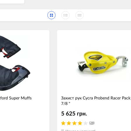
Носимі га
Пропитки повітряного фільтра
Рюкзаки т
теми мото
Охолоджуюча рідина
Електрот
Мотохімія
Розумний 
си)
Побутова 
PowerBank
fman для
акумулято
Туристичн
ументів
Радіокеро
ford Super Muffs
Захист рук Cycra Probend Racer Pac
7/8 "
екордери
5 625 грн.
(28)