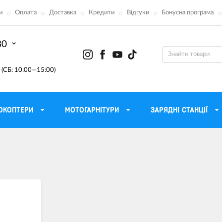
и
Оплата
Доставка
Кредити
Відгуки
Бонусна програма
80
(СБ: 10:00—15:00)
ОКОПТЕРИ
МОТОГАРНІТУРИ
ЗАРЯДНІ СТАНЦІЇ
ону
Моторні масла для мотоцикла
Тактичні 
Радіостанції Mo
 сумки
Трансмісійні масла
Прилади н
атори
Рідина для гальм
Проектор
етні
Мастило і чистка ланцюга
Веб-каме
Вилкові масла