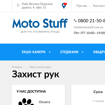
Київ, Велика Окружна
Про нас
Контакт
дорога, 4, офіс 15
0800 21-50-
info@motostuff.com.ua
[ДЛЯ ТИХ, ХТО ВИБИРАЄ КРАЩЕ]
ПН—ПТ
10:00—19:00 
ЕКШН КАМЕРИ
CТЕДІКАМИ
КВАДР
Головна
Мото аксесуари
Мотошоломи
Тримачі смартф
Захист рук
Мото рукавички
Моторюкзаки та
Мотокуртки
Мото GPS навіг
У НАС ДОСТУПНА
Cycra
Мотоштани
Кофри мотоцикл
7 товарiв
Оплата
Мотоботи
Сітки багажні