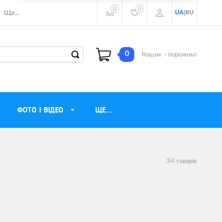
0
0
UA
|
RU
Ще...
0
Кошик
- порожньо
ФОТО І ВІДЕО
ЩЕ...
навушники
Газові обігрівачі
34 товарiв
torola
Інверторні генератори
ічного бачення
Трехфазные генераторы
и
Джерела безперебійного живлення
ры