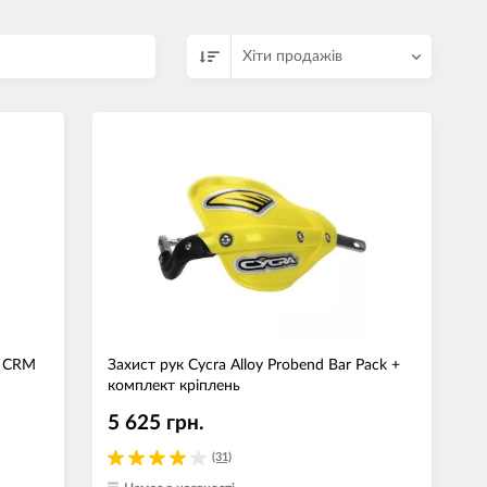
джети
Хіти продажів
а сумки
ранспорт
дім
техніка
 (Зовнішні
ри)
і GPS-навігатори
вані моделі
k CRM
Захист рук Cycra Alloy Probend Bar Pack +
комплект кріплень
5 625 грн.
(31)